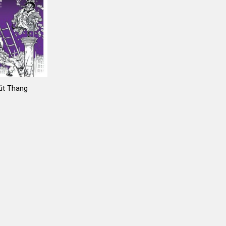
út Thang
iá
ốc
:
9.000 ₫.