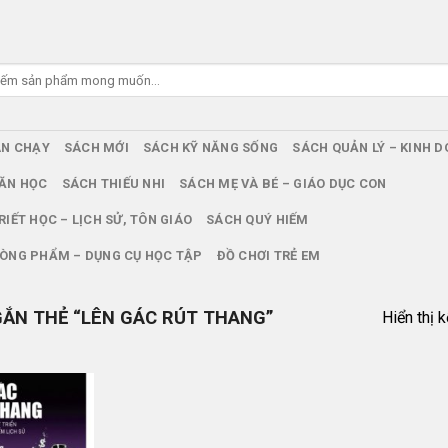
ÁN CHẠY
SÁCH MỚI
SÁCH KỸ NĂNG SỐNG
SÁCH QUẢN LÝ – KINH 
ĂN HỌC
SÁCH THIẾU NHI
SÁCH MẸ VÀ BÉ – GIÁO DỤC CON
RIẾT HỌC – LỊCH SỬ, TÔN GIÁO
SÁCH QUÝ HIẾM
ÒNG PHẨM – DỤNG CỤ HỌC TẬP
ĐỒ CHƠI TRẺ EM
ẮN THẺ “LÊN GÁC RÚT THANG”
Hiển thị 