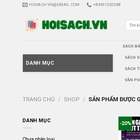
Skip
HOISACH.VN@GMAIL.COM
+84931202388
to
content
Tìm
kiếm:
SÁCH B
SÁCH V
DANH MỤC
SÁCH T
VĂN PH
TRANG CHỦ
/
SHOP
/
SẢN PHẨM ĐƯỢC G
DANH MỤC
-20%
Chưa phân loại