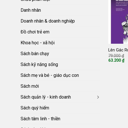
Danh nhân
Doanh nhân & doanh nghiệp
Đồ chơi trẻ em
Khoa học - xã hội
Lên Gác R
Sách bán chạy
G
79.000
₫
g
63.200
₫
là
Giá
Sách kỹ năng sống
7
hiện
tại
Sách mẹ và bé - giáo dục con
là:
63.200 ₫.
Sách mới
Sách quản lý - kinh doanh
Sách quý hiếm
Sách tâm linh - thiền