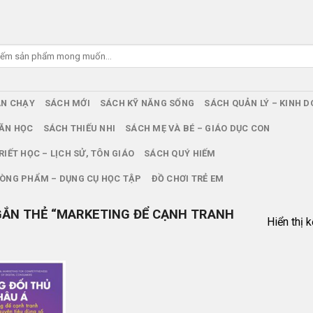
ÁN CHẠY
SÁCH MỚI
SÁCH KỸ NĂNG SỐNG
SÁCH QUẢN LÝ – KINH 
ĂN HỌC
SÁCH THIẾU NHI
SÁCH MẸ VÀ BÉ – GIÁO DỤC CON
RIẾT HỌC – LỊCH SỬ, TÔN GIÁO
SÁCH QUÝ HIẾM
ÒNG PHẨM – DỤNG CỤ HỌC TẬP
ĐỒ CHƠI TRẺ EM
ẮN THẺ “MARKETING ĐỂ CẠNH TRANH
Hiển thị 