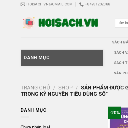
Skip
HOISACH.VN@GMAIL.COM
+84931202388
to
content
Tìm
kiếm:
SÁCH B
SÁCH V
DANH MỤC
SÁCH T
VĂN PH
TRANG CHỦ
/
SHOP
/
SẢN PHẨM ĐƯỢC G
TRONG KỶ NGUYÊN TIÊU DÙNG SỐ”
DANH MỤC
-20%
Chưa phân loại