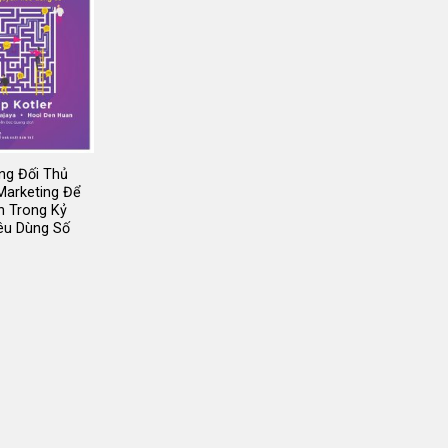
ng Đối Thủ
Marketing Để
h Trong Kỷ
êu Dùng Số
Giá
gốc
là:
205.000 ₫.