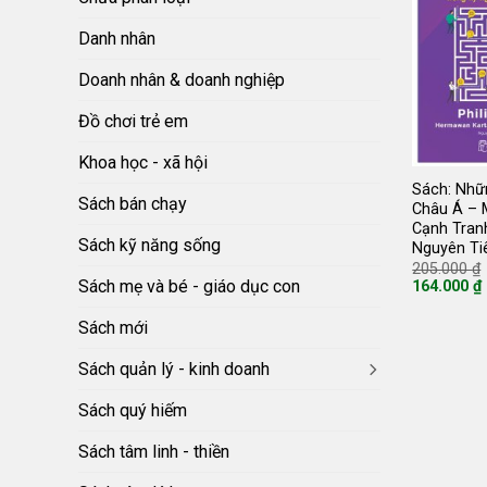
Danh nhân
Doanh nhân & doanh nghiệp
Đồ chơi trẻ em
Khoa học - xã hội
Sách: Nhữ
Sách bán chạy
Châu Á – 
Cạnh Tran
Sách kỹ năng sống
Nguyên Ti
205.000
₫
Sách mẹ và bé - giáo dục con
164.000
₫
Giá
hiện
Sách mới
tại
là:
164.000 ₫.
Sách quản lý - kinh doanh
Sách quý hiếm
Sách tâm linh - thiền