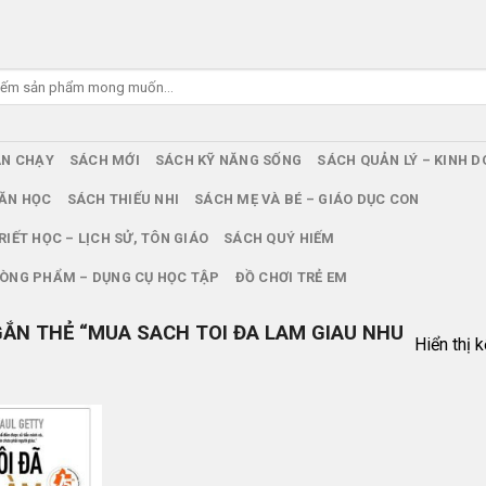
ÁN CHẠY
SÁCH MỚI
SÁCH KỸ NĂNG SỐNG
SÁCH QUẢN LÝ – KINH 
ĂN HỌC
SÁCH THIẾU NHI
SÁCH MẸ VÀ BÉ – GIÁO DỤC CON
RIẾT HỌC – LỊCH SỬ, TÔN GIÁO
SÁCH QUÝ HIẾM
ÒNG PHẨM – DỤNG CỤ HỌC TẬP
ĐỒ CHƠI TRẺ EM
ẮN THẺ “MUA SACH TOI ĐA LAM GIAU NHU
Hiển thị 