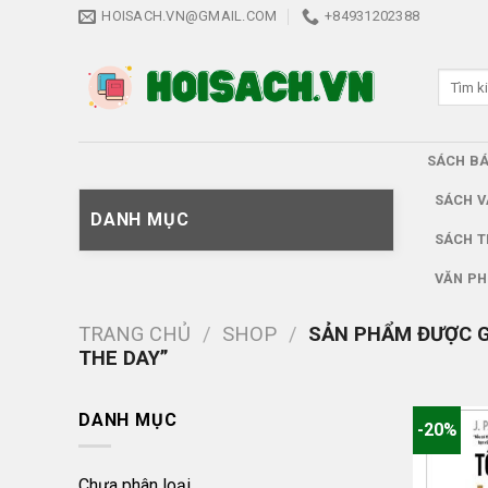
Skip
HOISACH.VN@GMAIL.COM
+84931202388
to
content
Tìm
kiếm:
SÁCH B
SÁCH V
DANH MỤC
SÁCH T
VĂN PH
TRANG CHỦ
/
SHOP
/
SẢN PHẨM ĐƯỢC G
THE DAY”
DANH MỤC
-20%
Chưa phân loại