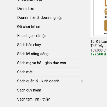
Danh nhân
Doanh nhân & doanh nghiệp
Đồ chơi trẻ em
Khoa học - xã hội
Tôi Đã Là
Sách bán chạy
Thế Đấy
159.000
₫
Sách kỹ năng sống
127.200
₫
Giá
hiện
Sách mẹ và bé - giáo dục con
tại
là:
127.200 ₫.
Sách mới
Sách quản lý - kinh doanh
Sách quý hiếm
Sách tâm linh - thiền