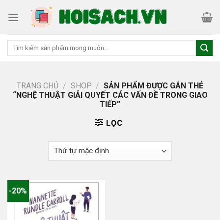
Skip
to
content
Tìm
kiếm:
TRANG CHỦ
/
SHOP
/
SẢN PHẨM ĐƯỢC GẮN THẺ
“NGHỆ THUẬT GIẢI QUYẾT CÁC VẤN ĐỀ TRONG GIAO
TIẾP”
LỌC
-20%