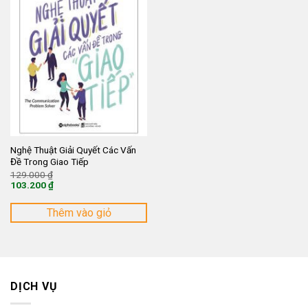
Nghệ Thuật Giải Quyết Các Vấn
Đề Trong Giao Tiếp
Giá
129.000
₫
gốc
103.200
₫
là:
Giá
129.000 ₫.
hiện
tại
Thêm vào giỏ
là:
103.200 ₫.
DỊCH VỤ