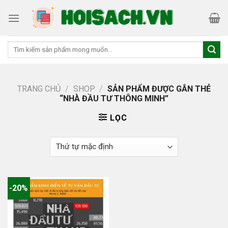
Skip
to
content
Tìm
kiếm:
TRANG CHỦ
/
SHOP
/
SẢN PHẨM ĐƯỢC GẮN THẺ
“NHÀ ĐẦU TƯ THÔNG MINH”
LỌC
-20%