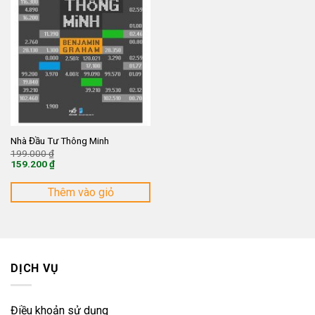
Nhà Đầu Tư Thông Minh
Giá
199.000
₫
gốc
159.200
₫
là:
Giá
199.000 ₫.
hiện
tại
Thêm vào giỏ
là:
159.200 ₫.
DỊCH VỤ
Điều khoản sử dụng