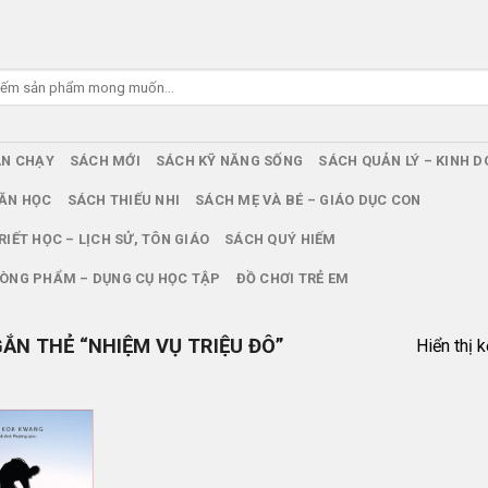
ÁN CHẠY
SÁCH MỚI
SÁCH KỸ NĂNG SỐNG
SÁCH QUẢN LÝ – KINH 
ĂN HỌC
SÁCH THIẾU NHI
SÁCH MẸ VÀ BÉ – GIÁO DỤC CON
RIẾT HỌC – LỊCH SỬ, TÔN GIÁO
SÁCH QUÝ HIẾM
ÒNG PHẨM – DỤNG CỤ HỌC TẬP
ĐỒ CHƠI TRẺ EM
N THẺ “NHIỆM VỤ TRIỆU ĐÔ”
Hiển thị 