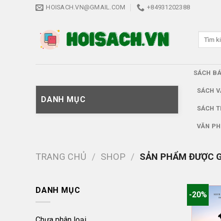
Skip
HOISACH.VN@GMAIL.COM
+84931202388
to
content
Tìm
kiếm:
SÁCH B
SÁCH V
DANH MỤC
SÁCH T
VĂN PH
TRANG CHỦ
/
SHOP
/
SẢN PHẨM ĐƯỢC GẮ
DANH MỤC
-20%
Chưa phân loại