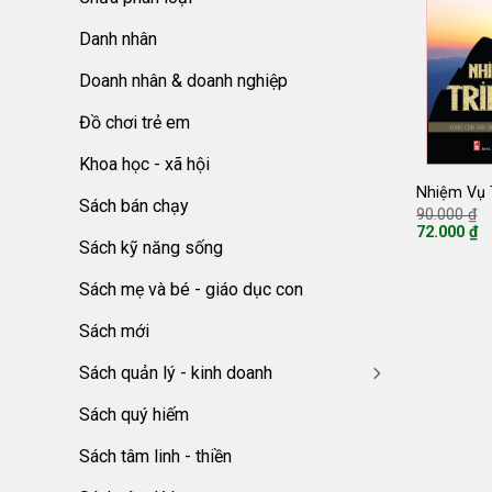
Danh nhân
Doanh nhân & doanh nghiệp
Đồ chơi trẻ em
Khoa học - xã hội
Nhiệm Vụ 
Sách bán chạy
G
90.000
₫
g
72.000
₫
là
Giá
Sách kỹ năng sống
9
hiện
tại
Sách mẹ và bé - giáo dục con
là:
72.000 ₫.
Sách mới
Sách quản lý - kinh doanh
Sách quý hiếm
Sách tâm linh - thiền