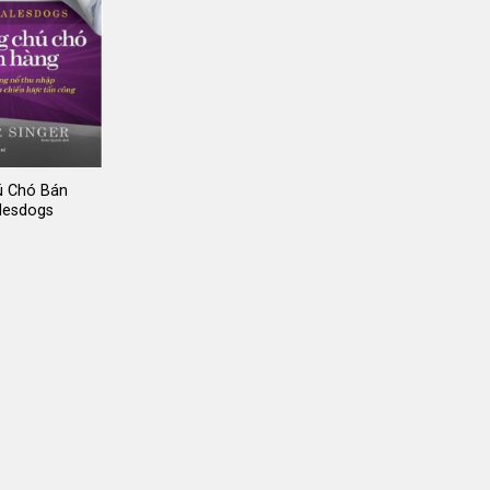
ú Chó Bán
lesdogs
Giá
gốc
là:
120.000 ₫.