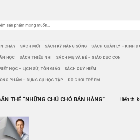
ÁN CHẠY
SÁCH MỚI
SÁCH KỸ NĂNG SỐNG
SÁCH QUẢN LÝ – KINH 
ĂN HỌC
SÁCH THIẾU NHI
SÁCH MẸ VÀ BÉ – GIÁO DỤC CON
RIẾT HỌC – LỊCH SỬ, TÔN GIÁO
SÁCH QUÝ HIẾM
ÒNG PHẨM – DỤNG CỤ HỌC TẬP
ĐỒ CHƠI TRẺ EM
ẮN THẺ “NHỮNG CHÚ CHÓ BÁN HÀNG”
Hiển thị 