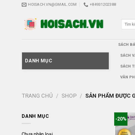
Skip
HOISACH.VN@GMAIL.COM
+84931202388
to
content
Tìm
kiếm:
SÁCH B
SÁCH V
DANH MỤC
SÁCH T
VĂN PH
TRANG CHỦ
/
SHOP
/
SẢN PHẨM ĐƯỢC G
DANH MỤC
-20%
Chưa phân loại