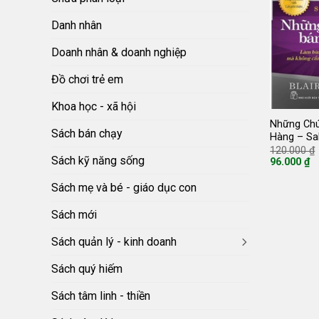
Danh nhân
Doanh nhân & doanh nghiệp
Đồ chơi trẻ em
Khoa học - xã hội
Những Ch
Sách bán chạy
Hàng – Sa
120.000
₫
Sách kỹ năng sống
96.000
₫
Giá
hiện
Sách mẹ và bé - giáo dục con
tại
là:
96.000 ₫.
Sách mới
Sách quản lý - kinh doanh
Sách quý hiếm
Sách tâm linh - thiền