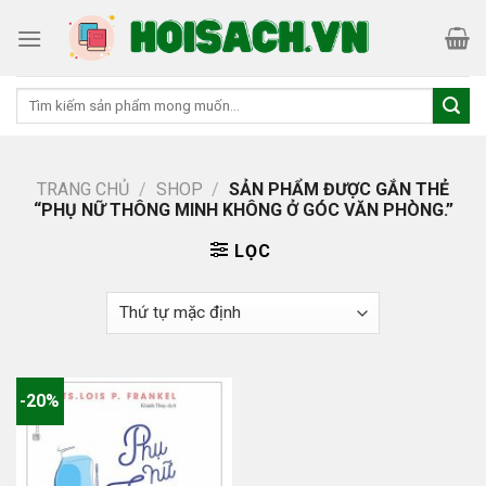
Skip
to
content
Tìm
kiếm:
TRANG CHỦ
/
SHOP
/
SẢN PHẨM ĐƯỢC GẮN THẺ
“PHỤ NỮ THÔNG MINH KHÔNG Ở GÓC VĂN PHÒNG.”
LỌC
-20%