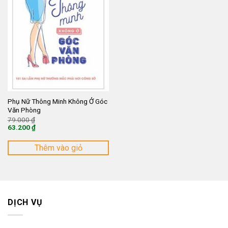
Phụ Nữ Thông Minh Không Ở Góc
Văn Phòng
Giá
79.000
₫
gốc
63.200
₫
là:
Giá
79.000 ₫.
hiện
tại
Thêm vào giỏ
là:
63.200 ₫.
DỊCH VỤ