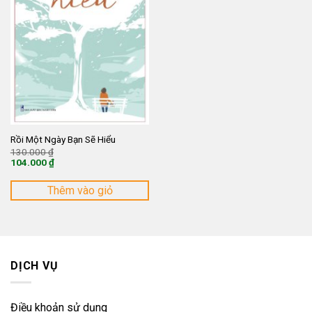
Rồi Một Ngày Bạn Sẽ Hiểu
Giá
130.000
₫
gốc
104.000
₫
là:
Giá
130.000 ₫.
hiện
tại
Thêm vào giỏ
là:
104.000 ₫.
DỊCH VỤ
Điều khoản sử dụng