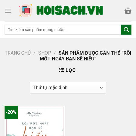
Skip
to
content
Tìm
kiếm:
TRANG CHỦ
/
SHOP
/
SẢN PHẨM ĐƯỢC GẮN THẺ “RỒI
MỘT NGÀY BẠN SẼ HIỂU”
LỌC
-20%