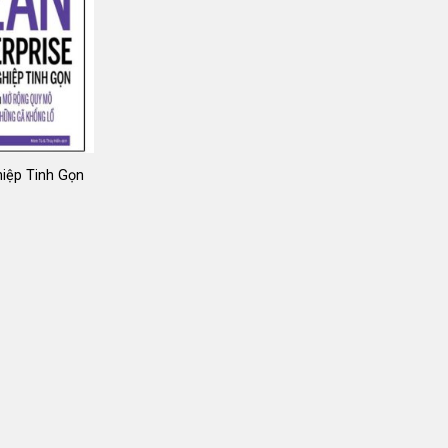
iệp Tinh Gọn
Giá
gốc
là:
199.000 ₫.