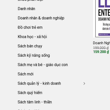
Danh nhân
Doanh nhân & doanh nghiệp
Đồ chơi trẻ em
Khoa học - xã hội
Doanh Ngh
Sách bán chạy
199.000
₫
159.200
₫
Giá
Sách kỹ năng sống
hiện
tại
Sách mẹ và bé - giáo dục con
là:
159.200 ₫.
Sách mới
Sách quản lý - kinh doanh
Sách quý hiếm
Sách tâm linh - thiền