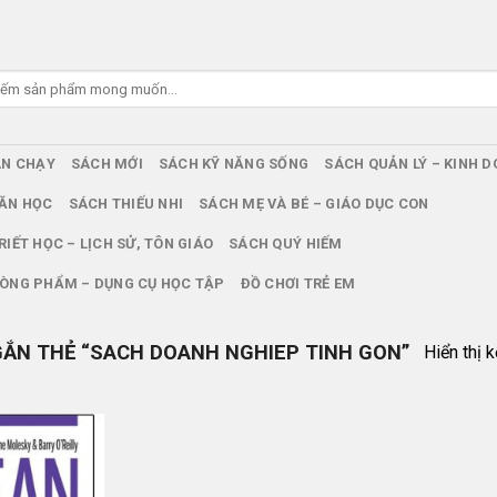
ÁN CHẠY
SÁCH MỚI
SÁCH KỸ NĂNG SỐNG
SÁCH QUẢN LÝ – KINH 
ĂN HỌC
SÁCH THIẾU NHI
SÁCH MẸ VÀ BÉ – GIÁO DỤC CON
RIẾT HỌC – LỊCH SỬ, TÔN GIÁO
SÁCH QUÝ HIẾM
ÒNG PHẨM – DỤNG CỤ HỌC TẬP
ĐỒ CHƠI TRẺ EM
ẮN THẺ “SACH DOANH NGHIEP TINH GON”
Hiển thị 