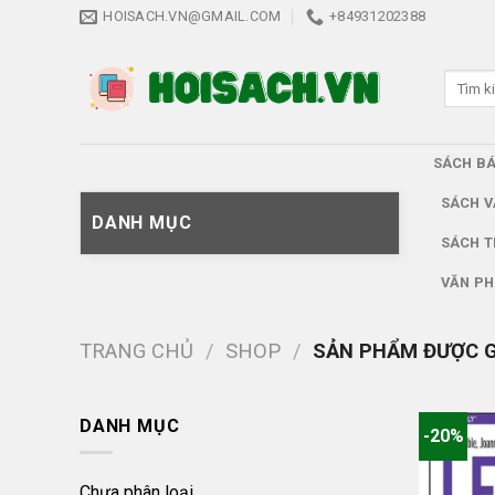
Skip
HOISACH.VN@GMAIL.COM
+84931202388
to
content
Tìm
kiếm:
SÁCH B
SÁCH V
DANH MỤC
SÁCH T
VĂN PH
TRANG CHỦ
/
SHOP
/
SẢN PHẨM ĐƯỢC G
DANH MỤC
-20%
Chưa phân loại