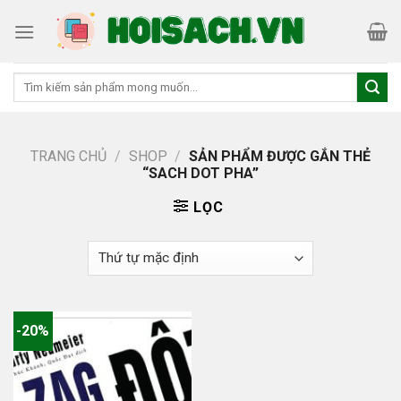
Skip
to
content
Tìm
kiếm:
TRANG CHỦ
/
SHOP
/
SẢN PHẨM ĐƯỢC GẮN THẺ
“SACH DOT PHA”
LỌC
-20%