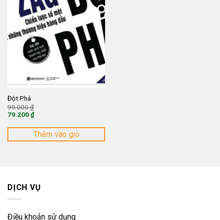
Đột Phá
Giá
99.000
₫
gốc
79.200
₫
là:
Giá
99.000 ₫.
hiện
tại
Thêm vào giỏ
là:
79.200 ₫.
DỊCH VỤ
Điều khoản sử dụng