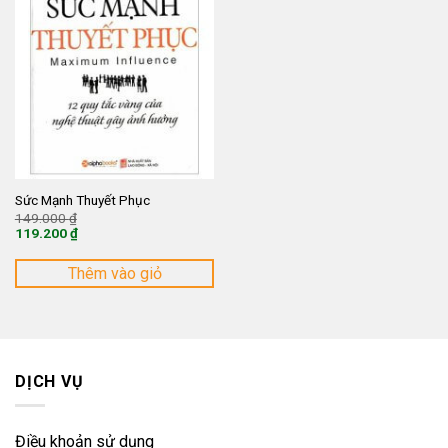
Sức Mạnh Thuyết Phục
Giá
149.000
₫
gốc
119.200
₫
là:
Giá
149.000 ₫.
hiện
tại
Thêm vào giỏ
là:
119.200 ₫.
DỊCH VỤ
Điều khoản sử dụng