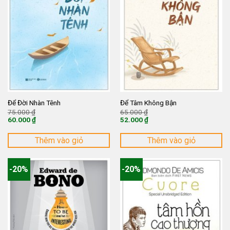
Để Đời Nhàn Tênh
Để Tâm Không Bận
Giá
Giá
75.000
₫
65.000
₫
gốc
gốc
60.000
₫
52.000
₫
là:
là:
Giá
Giá
75.000 ₫.
65.000 ₫.
hiện
hiện
tại
tại
Thêm vào giỏ
Thêm vào giỏ
là:
là:
60.000 ₫.
52.000 ₫.
-20%
-20%