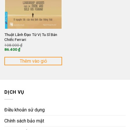
Thuật Lãnh Đạo Từ Vị Tu Sĩ Bán
Chiếc Ferrari
Giá
108.000
₫
gốc
86.400
₫
là:
Giá
108.000 ₫.
hiện
tại
Thêm vào giỏ
là:
86.400 ₫.
DỊCH VỤ
Điều khoản sử dụng
Chính sách bảo mật