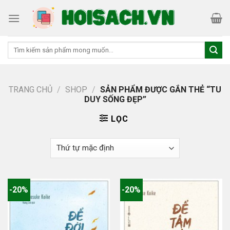
Skip
to
content
Tìm
kiếm:
TRANG CHỦ
/
SHOP
/
SẢN PHẨM ĐƯỢC GẮN THẺ “TU
DUY SỐNG ĐẸP”
LỌC
-20%
-20%