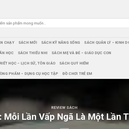
ÁN CHẠY
SÁCH MỚI
SÁCH KỸ NĂNG SỐNG
SÁCH QUẢN LÝ – KINH 
ĂN HỌC
SÁCH THIẾU NHI
SÁCH MẸ VÀ BÉ – GIÁO DỤC CON
RIẾT HỌC – LỊCH SỬ, TÔN GIÁO
SÁCH QUÝ HIẾM
ÒNG PHẨM – DỤNG CỤ HỌC TẬP
ĐỒ CHƠI TRẺ EM
REVIEW SÁCH
: Mỗi Lần Vấp Ngã Là Một Lần 