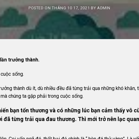
POSTED ON
THÁNG 10 17, 2021
BY
ADMIN
lần trưởng thành.
g cuộc sống.
 trưởng thành dù ít, dù nhiều đều đã từng trải qua những khó khăn,
i mà chúng ta gặp phải trong cuộc sống.
khiến bạn tổn thương và có những lúc bạn cảm thấy vô 
i đã từng trải qua đau thương. Thì mới trở nên lạc qua
. Coi vấp ngã đó, thất bại đó chính là “ hòn đá thử vàng”. Là yếu