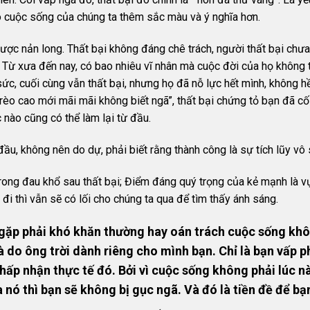
o cuộc sống của chúng ta thêm sắc màu và ý nghĩa hơn.
ược nản long. Thất bại không đáng chê trách, người thất bại chưa
Từ xưa đến nay, có bao nhiêu vĩ nhân mà cuộc đời của họ không tr
c, cuối cùng vẫn thất bại, nhưng họ đã nỗ lực hết mình, không hề
èo cao mới mãi mãi không biết ngã”, thất bại chứng tỏ bạn đã cố 
 nào cũng có thể làm lại từ đầu.
ầu, không nên do dự, phải biết rằng thành công là sự tích lũy vô 
rong đau khổ sau thất bại; Điểm đáng quý trọng của kẻ mạnh là v
đi thì vẫn sẽ có lối cho chúng ta qua để tìm thấy ánh sáng.
 gặp phải khó khăn thường hay oán trách cuộc sống kh
à do ông trời dành riêng cho mình bạn. Chỉ là bạn vấp ph
chấp nhận thực tế đó. Bởi vì cuộc sống không phải lúc n
nó thì bạn sẽ không bị gục ngã. Và đó là tiền đề để bạn