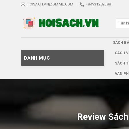
Skip
HOISACH.VN@GMAIL.COM
+84931202388
to
content
Tìm
kiếm:
SÁCH B
SÁCH V
DANH MỤC
SÁCH T
VĂN PH
Review Sách