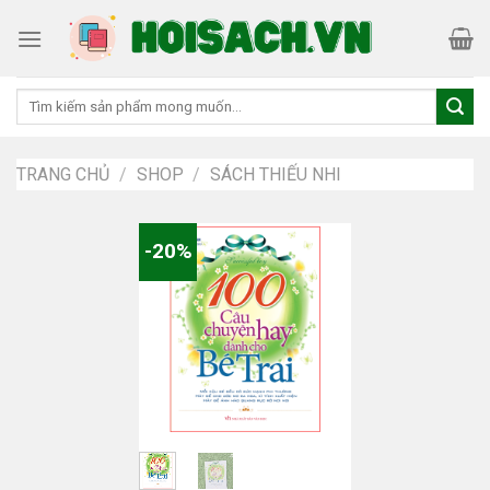
Skip
to
content
Tìm
kiếm:
TRANG CHỦ
/
SHOP
/
SÁCH THIẾU NHI
-20%