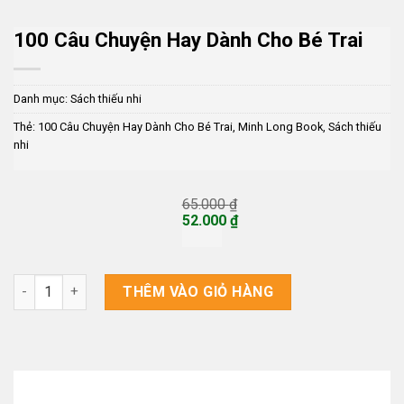
100 Câu Chuyện Hay Dành Cho Bé Trai
Danh mục:
Sách thiếu nhi
Thẻ:
100 Câu Chuyện Hay Dành Cho Bé Trai
,
Minh Long Book
,
Sách thiếu
nhi
65.000
₫
Giá
52.000
₫
gốc
Giá
là:
hiện
65.000 ₫.
tại
là:
100 Câu Chuyện Hay Dành Cho Bé Trai số lượng
THÊM VÀO GIỎ HÀNG
52.000 ₫.