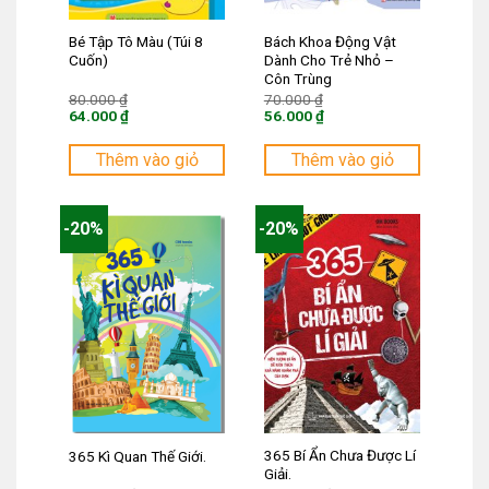
Bé Tập Tô Màu (Túi 8
Bách Khoa Động Vật
Cuốn)
Dành Cho Trẻ Nhỏ –
Côn Trùng
Giá
Giá
80.000
₫
70.000
₫
gốc
gốc
64.000
₫
56.000
₫
là:
là:
Giá
Giá
80.000 ₫.
70.000 ₫.
hiện
hiện
tại
tại
Thêm vào giỏ
Thêm vào giỏ
là:
là:
64.000 ₫.
56.000 ₫.
-20%
-20%
365 Bí Ẩn Chưa Được Lí
365 Kì Quan Thế Giới.
Giải.