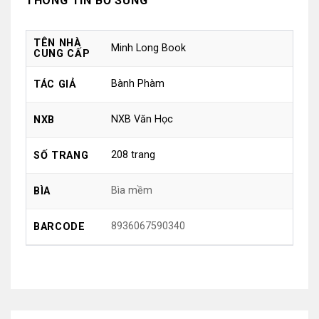
THÔNG TIN BỔ SUNG
TÊN NHÀ
Minh Long Book
CUNG CẤP
Bành Phàm
TÁC GIẢ
NXB Văn Học
NXB
208 trang
SỐ TRANG
Bìa mềm
BÌA
8936067590340
BARCODE