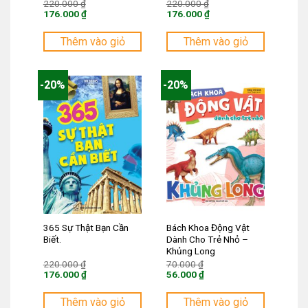
Giá
Giá
220.000
₫
220.000
₫
gốc
gốc
176.000
₫
176.000
₫
là:
là:
Giá
Giá
220.000 ₫.
220.000 ₫.
hiện
hiện
tại
tại
Thêm vào giỏ
Thêm vào giỏ
là:
là:
176.000 ₫.
176.000 ₫.
-20%
-20%
365 Sự Thật Bạn Cần
Bách Khoa Động Vật
Biết.
Dành Cho Trẻ Nhỏ –
Khủng Long
Giá
Giá
220.000
₫
70.000
₫
gốc
gốc
176.000
₫
56.000
₫
là:
là:
Giá
Giá
220.000 ₫.
70.000 ₫.
hiện
hiện
tại
tại
Thêm vào giỏ
Thêm vào giỏ