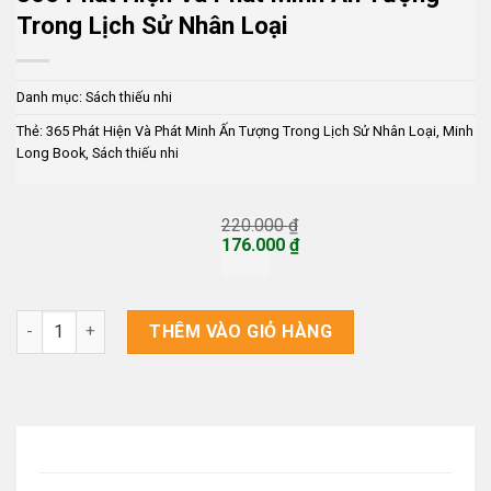
Trong Lịch Sử Nhân Loại
Danh mục:
Sách thiếu nhi
Thẻ:
365 Phát Hiện Và Phát Minh Ấn Tượng Trong Lịch Sử Nhân Loại
,
Minh
Long Book
,
Sách thiếu nhi
220.000
₫
Giá
176.000
₫
gốc
Giá
là:
hiện
220.000 ₫.
tại
là:
365 Phát Hiện Và Phát Minh Ấn Tượng Trong Lịch Sử Nhân Loạ
THÊM VÀO GIỎ HÀNG
176.000 ₫.