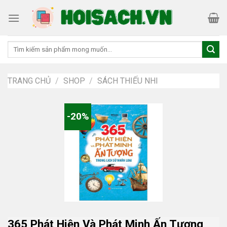
Skip
to
content
Tìm
kiếm:
TRANG CHỦ
/
SHOP
/
SÁCH THIẾU NHI
-20%
365 Phát Hiện Và Phát Minh Ấn Tượng