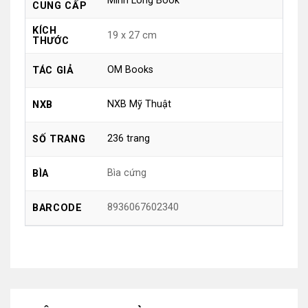
Minh Long Book
CUNG CẤP
KÍCH
19 x 27 cm
THƯỚC
OM Books
TÁC GIẢ
NXB Mỹ Thuật
NXB
236 trang
SỐ TRANG
Bìa cứng
BÌA
8936067602340
BARCODE