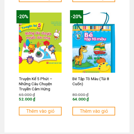
là:
là:
176.000 ₫.
52.000 ₫.
-20%
-20%
Truyện Kể 5 Phút –
Bé Tập Tô Màu (Túi 8
Những Câu Chuyện
Cuốn)
Truyền Cảm Hứng
Giá
Giá
65.000
₫
80.000
₫
gốc
gốc
52.000
₫
64.000
₫
là:
là:
Giá
Giá
65.000 ₫.
80.000 ₫.
hiện
hiện
tại
tại
Thêm vào giỏ
Thêm vào giỏ
là:
là:
52.000 ₫.
64.000 ₫.