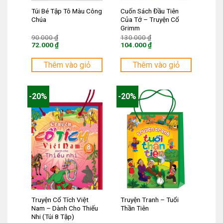
Túi Bé Tập Tô Màu Công
Cuốn Sách Đầu Tiên
Chúa
Của Tớ – Truyện Cổ
Grimm
Giá
Giá
90.000
₫
130.000
₫
gốc
gốc
72.000
₫
104.000
₫
là:
là:
Giá
Giá
90.000 ₫.
130.000 ₫.
hiện
hiện
tại
tại
Thêm vào giỏ
Thêm vào giỏ
là:
là:
72.000 ₫.
104.000 ₫.
-20%
-20%
Truyện Cổ Tích Việt
Truyện Tranh – Tuổi
Nam – Dành Cho Thiếu
Thần Tiên
Nhi (Túi 8 Tập)