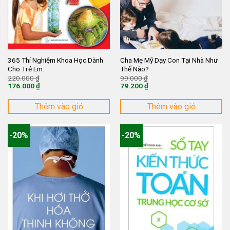
365 Thí Nghiệm Khoa Học Dành
Cha Mẹ Mỹ Dạy Con Tại Nhà Như
Cho Trẻ Em.
Thế Nào?
Giá
Giá
220.000
₫
99.000
₫
gốc
gốc
176.000
₫
79.200
₫
là:
là:
Giá
Giá
220.000 ₫.
99.000 ₫.
hiện
hiện
tại
tại
Thêm vào giỏ
Thêm vào giỏ
là:
là:
176.000 ₫.
79.200 ₫.
-20%
-20%