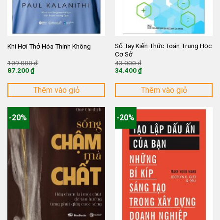
Sổ Tay Kiến Thức Toán Trung Học
Khi Hơi Thở Hóa Thinh Không
Cơ Sở
Giá
Giá
109.000
₫
43.000
₫
gốc
gốc
87.200
₫
34.400
₫
là:
là:
Giá
Giá
109.000 ₫.
43.000 ₫.
hiện
hiện
tại
tại
Thêm vào giỏ
Thêm vào giỏ
là:
là:
87.200 ₫.
34.400 ₫.
-20%
-20%