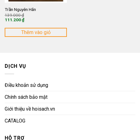
Trần Nguyên Hãn
Giá
139.000
₫
gốc
111.200
₫
là:
Giá
139.000 ₫.
hiện
tại
Thêm vào giỏ
là:
111.200 ₫.
DỊCH VỤ
Điều khoản sử dụng
Chính sách bảo mật
Giới thiệu về hoisach.vn
CATALOG
HỖ TRỢ