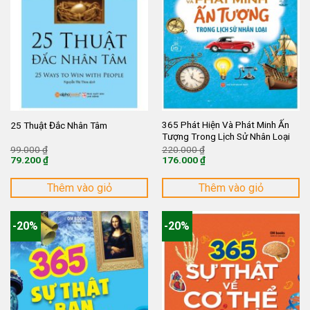
365 Phát Hiện Và Phát Minh Ấn
25 Thuật Đắc Nhân Tâm
Tượng Trong Lịch Sử Nhân Loại
Giá
Giá
99.000
₫
220.000
₫
gốc
gốc
79.200
₫
176.000
₫
là:
là:
Giá
Giá
99.000 ₫.
220.000 ₫.
hiện
hiện
tại
tại
Thêm vào giỏ
Thêm vào giỏ
là:
là:
79.200 ₫.
176.000 ₫.
-20%
-20%