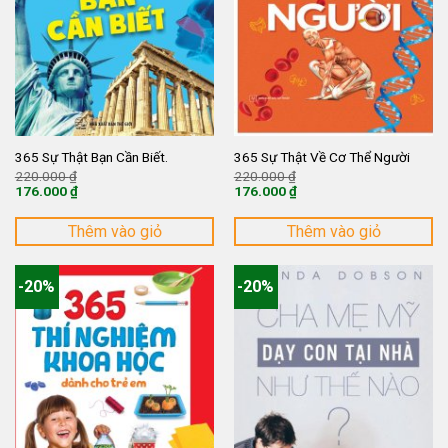
365 Sự Thật Bạn Cần Biết.
365 Sự Thật Về Cơ Thể Người
Giá
Giá
220.000
₫
220.000
₫
gốc
gốc
176.000
₫
176.000
₫
là:
là:
Giá
Giá
220.000 ₫.
220.000 ₫.
hiện
hiện
tại
tại
Thêm vào giỏ
Thêm vào giỏ
là:
là:
176.000 ₫.
176.000 ₫.
-20%
-20%