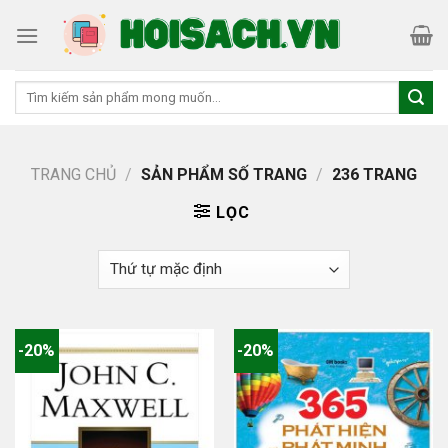
Skip
to
content
Tìm
kiếm:
TRANG CHỦ
/
SẢN PHẨM SỐ TRANG
/
236 TRANG
LỌC
-20%
-20%