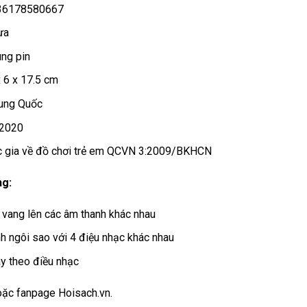
36178580667
ựa
ng pin
x 6 x 17.5 cm
rung Quốc
 2020
c gia về đồ chơi trẻ em QCVN 3:2009/BKHCN
ng:
vang lên các âm thanh khác nhau
h ngôi sao với 4 điệu nhạc khác nhau
y theo điều nhạc
oặc
fanpage Hoisach.vn.