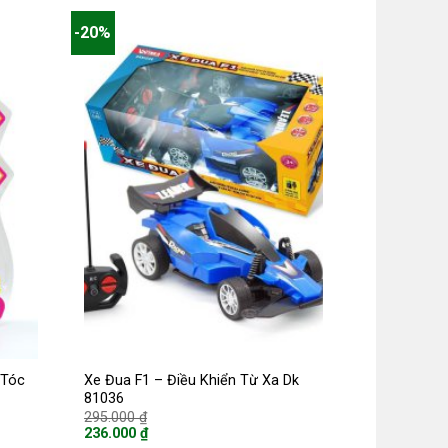
-20%
 Tóc
Xe Đua F1 – Điều Khiển Từ Xa Dk
81036
Giá
295.000
₫
gốc
236.000
₫
là:
Giá