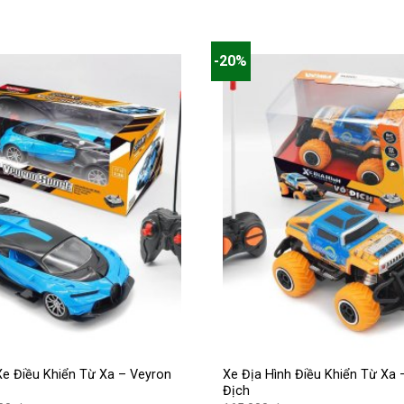
140.000 ₫.
210.000 ₫.
hiện
tại
là:
00 ₫.
168.000 ₫.
-20%
Xe Điều Khiển Từ Xa – Veyron
Xe Địa Hình Điều Khiển Từ Xa 
Địch