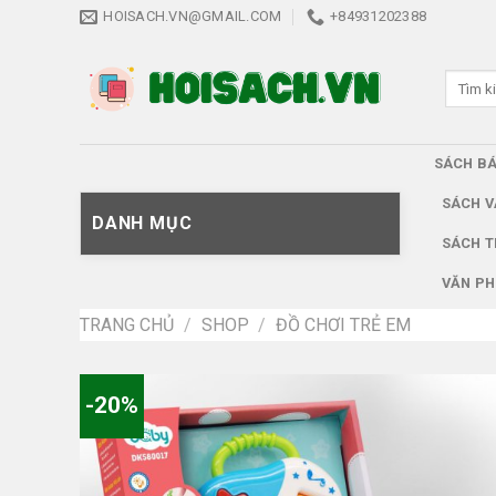
Skip
HOISACH.VN@GMAIL.COM
+84931202388
to
content
Tìm
kiếm:
SÁCH B
SÁCH V
DANH MỤC
SÁCH T
VĂN PH
TRANG CHỦ
/
SHOP
/
ĐỒ CHƠI TRẺ EM
-20%