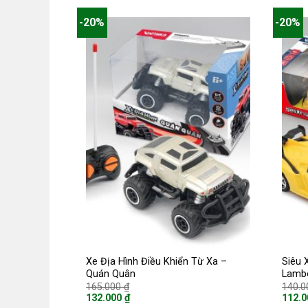
-20%
-20%
Xe Địa Hình Điều Khiển Từ Xa –
Siêu 
Quán Quân
Lambo
Giá
165.000
₫
140.
gốc
132.000
₫
112.
là:
Giá
Giá