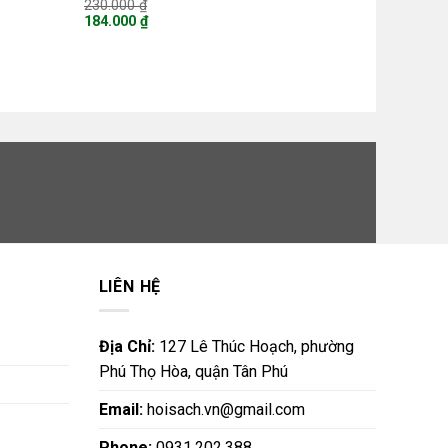
Giá
230.000
₫
gốc
184.000
₫
là:
Giá
230.000 ₫.
hiện
tại
là:
184.000 ₫.
LIÊN HỆ
Địa Chỉ:
127 Lê Thúc Hoạch, phường
Phú Thọ Hòa, quận Tân Phú
Email:
hoisach.vn@gmail.com
Phone:
0931.202.388