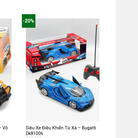
295.000 ₫.
hiện
tại
là:
236.000 ₫.
-20%
– Vô
Siêu Xe Điều Khiển Từ Xa – Bugatti
Dk81006