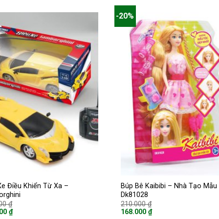
-20%
Xe Điều Khiển Từ Xa –
Búp Bê Kaibibi – Nhà Tạo Mẫu
rghini
Dk81028
Giá
Giá
000
₫
210.000
₫
gốc
gốc
000
₫
168.000
₫
là:
là:
Giá