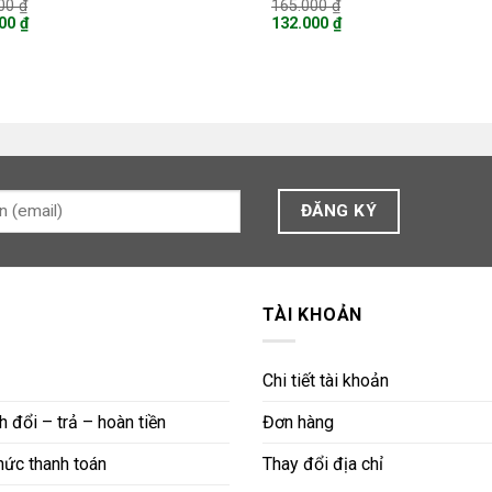
Giá
Giá
000
₫
165.000
₫
gốc
gốc
000
₫
132.000
₫
là:
là:
Giá
200.000 ₫.
165.000 ₫.
hiện
tại
là:
00 ₫.
132.000 ₫.
TÀI KHOẢN
Chi tiết tài khoản
 đổi – trả – hoàn tiền
Đơn hàng
ức thanh toán
Thay đổi địa chỉ