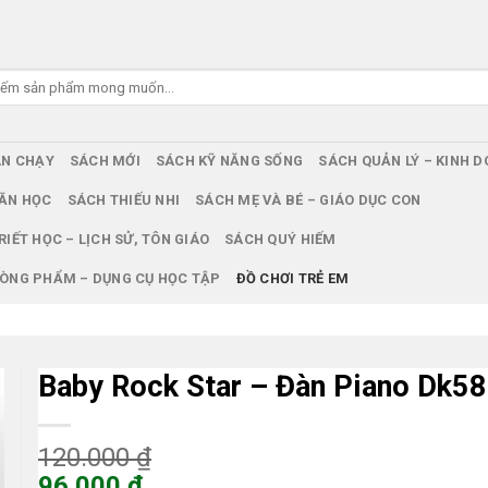
ÁN CHẠY
SÁCH MỚI
SÁCH KỸ NĂNG SỐNG
SÁCH QUẢN LÝ – KINH 
ĂN HỌC
SÁCH THIẾU NHI
SÁCH MẸ VÀ BÉ – GIÁO DỤC CON
RIẾT HỌC – LỊCH SỬ, TÔN GIÁO
SÁCH QUÝ HIẾM
ÒNG PHẨM – DỤNG CỤ HỌC TẬP
ĐỒ CHƠI TRẺ EM
Baby Rock Star – Đàn Piano Dk5
Giá
120.000
₫
gốc
96.000
₫