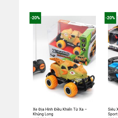
165.000 ₫.
hiện
hiện
tại
tại
là:
là:
132.000 ₫.
112.0
-20%
-20%
Xe Địa Hình Điều Khiển Từ Xa –
Siêu 
Khủng Long
Sport