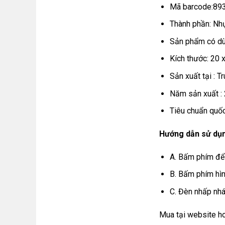
Mã barcode:89
Thành phần: Nh
Sản phẩm có dù
Kích thước: 20 
Sản xuất tại : T
Năm sản xuất :
Tiêu chuẩn quố
Hướng dẫn sử dụ
A. Bấm phím để 
B. Bấm phím hìn
C. Đèn nhấp nhá
Mua tại
website
h