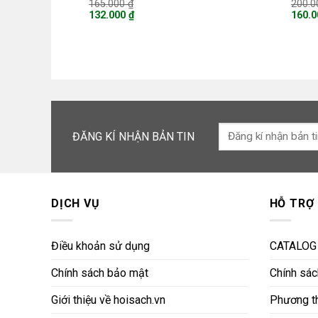
Giá
165.000
₫
200.
gốc
132.000
₫
160.
là:
Giá
Giá
165.000 ₫.
hiện
hiện
tại
tại
là:
là:
132.000 ₫.
160.0
ĐĂNG KÍ NHẬN BẢN TIN
DỊCH VỤ
HỖ TRỢ
Điều khoản sử dụng
CATALOG
Chính sách bảo mật
Chính sách
Giới thiệu về hoisach.vn
Phương th