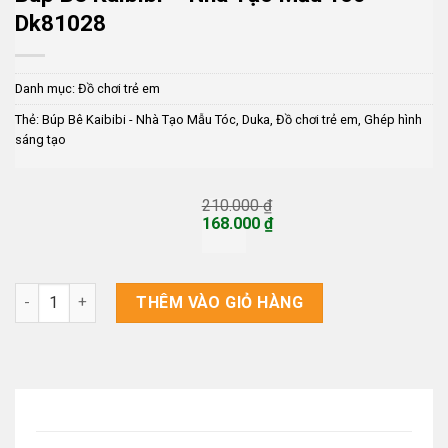
Dk81028
Danh mục:
Đồ chơi trẻ em
Thẻ:
Búp Bê Kaibibi - Nhà Tạo Mẫu Tóc
,
Duka
,
Đồ chơi trẻ em
,
Ghép hình
sáng tạo
210.000
₫
Giá
168.000
₫
gốc
Giá
là:
hiện
210.000 ₫.
tại
là:
Búp Bê Kaibibi - Nhà Tạo Mẫu Tóc DK81028 số lượng
THÊM VÀO GIỎ HÀNG
168.000 ₫.