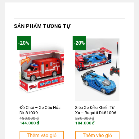
SẢN PHẨM TƯƠNG TỰ
-20%
-20%
Đồ Chơi – Xe Cứu Hỏa
Siêu Xe Điều Khiển Từ
Dk 81039
Xa – Bugatti Dk81006
Giá
Giá
180.000
₫
230.000
₫
gốc
gốc
144.000
₫
184.000
₫
là:
là:
Giá
Giá
180.000 ₫.
230.000 ₫.
hiện
hiện
tại
tại
Thêm vào giỏ
Thêm vào giỏ
là:
là: