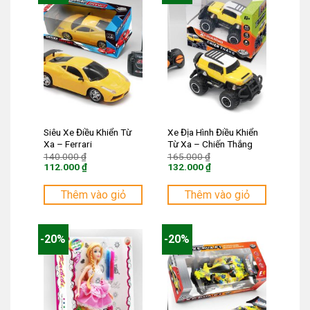
Siêu Xe Điều Khiển Từ
Xe Địa Hình Điều Khiển
Xa – Ferrari
Từ Xa – Chiến Thắng
Giá
Giá
140.000
₫
165.000
₫
gốc
gốc
112.000
₫
132.000
₫
là:
là:
Giá
Giá
140.000 ₫.
165.000 ₫.
hiện
hiện
tại
tại
Thêm vào giỏ
Thêm vào giỏ
là:
là:
112.000 ₫.
132.000 ₫.
-20%
-20%