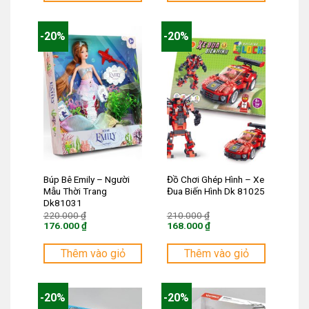
144.000 ₫.
184.000 ₫.
-20%
-20%
Búp Bê Emily – Người
Đồ Chơi Ghép Hình – Xe
Mẫu Thời Trang
Đua Biến Hình Dk 81025
Dk81031
Giá
Giá
220.000
₫
210.000
₫
gốc
gốc
176.000
₫
168.000
₫
là:
là:
Giá
Giá
220.000 ₫.
210.000 ₫.
hiện
hiện
tại
tại
Thêm vào giỏ
Thêm vào giỏ
là:
là:
176.000 ₫.
168.000 ₫.
-20%
-20%