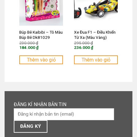
Búp Bê Kaibibi – Tô Màu
Xe Đua F1 – Điều Khiển
Búp Bê Dk81029
Từ Xa (Màu Vàng)
Giá
Giá
230.000
₫
295.000
₫
gốc
gốc
184.000
₫
236.000
₫
là:
là:
Giá
Giá
230.000 ₫.
295.000 ₫.
hiện
hiện
tại
tại
Thêm vào giỏ
Thêm vào giỏ
là:
là:
184.000 ₫.
236.000 ₫.
ĐĂNG KÍ NHẬN BẢN TIN