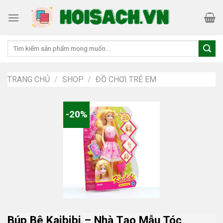
Skip
to
content
Tìm
kiếm:
TRANG CHỦ
/
SHOP
/
ĐỒ CHƠI TRẺ EM
-20%
Búp Bê Kaibibi – Nhà Tạo Mẫu Tóc