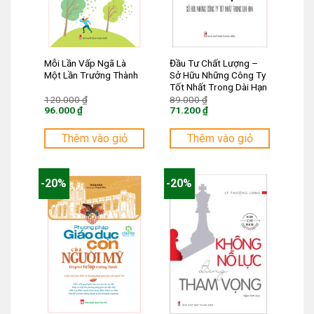
Mỗi Lần Vấp Ngã Là
Đầu Tư Chất Lượng –
Một Lần Trưởng Thành
Sở Hữu Những Công Ty
Tốt Nhất Trong Dài Hạn
Giá
Giá
120.000
₫
89.000
₫
gốc
gốc
96.000
₫
71.200
₫
là:
là:
Giá
Giá
120.000 ₫.
89.000 ₫.
hiện
hiện
tại
tại
Thêm vào giỏ
Thêm vào giỏ
là:
là:
96.000 ₫.
71.200 ₫.
-20%
-20%