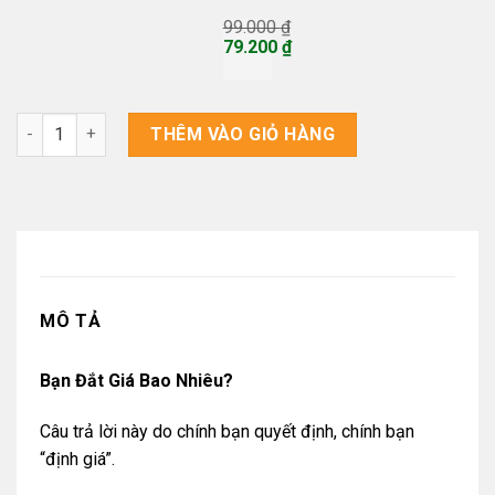
99.000
₫
Giá
79.200
₫
gốc
Giá
là:
hiện
99.000 ₫.
tại
là:
Bạn Đắt Giá Bao Nhiêu? số lượng
THÊM VÀO GIỎ HÀNG
79.200 ₫.
MÔ TẢ
Bạn Đắt Giá Bao Nhiêu?
Câu trả lời này do chính bạn quyết định, chính bạn
“định giá”.