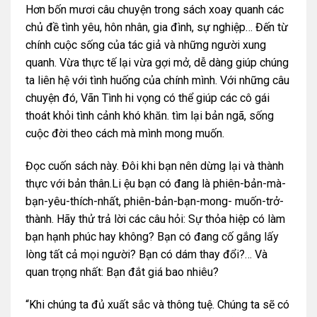
Hơn bốn mươi câu chuyện trong sách xoay quanh các
chủ đề tình yêu, hôn nhân, gia đình, sự nghiệp… Đến từ
chính cuộc sống của tác giả và những người xung
quanh. Vừa thực tế lại vừa gợi mở, dễ dàng giúp chúng
ta liên hệ với tình huống của chính mình. Với những câu
chuyện đó, Vãn Tình hi vọng có thể giúp các cô gái
thoát khỏi tình cảnh khó khăn. tìm lại bản ngã, sống
cuộc đời theo cách mà mình mong muốn.
Đọc cuốn sách này. Đôi khi bạn nên dừng lại và thành
thực với bản thân.Li ệu bạn có đang là phiên-bản-mà-
bạn-yêu-thích-nhất, phiên-bản-bạn-mong- muốn-trở-
thành. Hãy thử trả lời các câu hỏi: Sự thỏa hiệp có làm
bạn hạnh phúc hay không? Bạn có đang cố gắng lấy
lòng tất cả mọi người? Bạn có dám thay đổi?… Và
quan trọng nhất: Bạn đắt giá bao nhiêu?
“Khi chúng ta đủ xuất sắc và thông tuệ. Chúng ta sẽ có