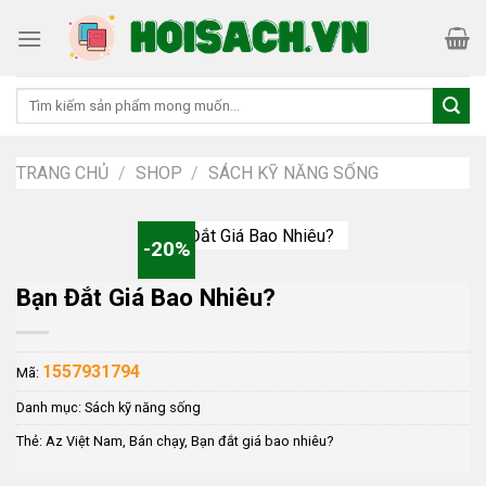
Skip
to
content
Tìm
kiếm:
TRANG CHỦ
/
SHOP
/
SÁCH KỸ NĂNG SỐNG
-20%
Bạn Đắt Giá Bao Nhiêu?
1557931794
Mã:
Danh mục:
Sách kỹ năng sống
Thẻ:
Az Việt Nam
,
Bán chạy
,
Bạn đắt giá bao nhiêu?