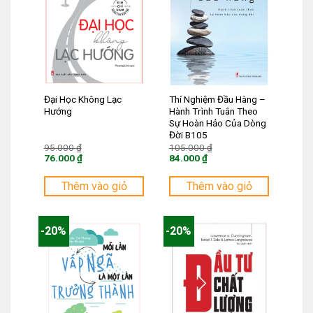
Đại Học Không Lạc
Thí Nghiệm Đầu Hàng –
Hướng
Hành Trình Tuân Theo
Sự Hoàn Hảo Của Dòng
Đời B105
Giá
Giá
95.000
₫
105.000
₫
gốc
gốc
76.000
₫
84.000
₫
là:
là:
Giá
Giá
95.000 ₫.
105.000 ₫.
hiện
hiện
tại
tại
Thêm vào giỏ
Thêm vào giỏ
là:
là:
76.000 ₫.
84.000 ₫.
-20%
-20%