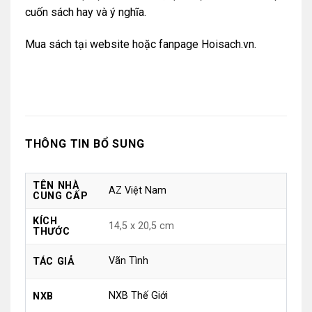
cuốn sách hay và ý nghĩa.
Mua sách tại
website
hoặc
fanpage Hoisach.vn.
THÔNG TIN BỔ SUNG
TÊN NHÀ
AZ Việt Nam
CUNG CẤP
KÍCH
14,5 x 20,5 cm
THƯỚC
Vãn Tình
TÁC GIẢ
NXB Thế Giới
NXB