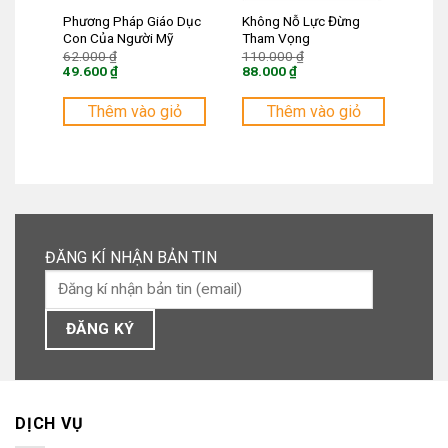
Phương Pháp Giáo Dục
Không Nỗ Lực Đừng
Con Của Người Mỹ
Tham Vọng
Giá
Giá
62.000
₫
110.000
₫
gốc
gốc
49.600
₫
88.000
₫
là:
là:
Giá
Giá
62.000 ₫.
110.000 ₫.
hiện
hiện
tại
tại
Thêm vào giỏ
Thêm vào giỏ
là:
là:
49.600 ₫.
88.000 ₫.
ĐĂNG KÍ NHẬN BẢN TIN
DỊCH VỤ