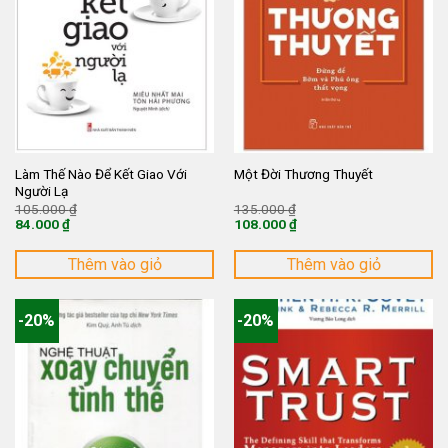
Làm Thế Nào Để Kết Giao Với
Một Đời Thương Thuyết
Người Lạ
Giá
Giá
105.000
₫
135.000
₫
gốc
gốc
84.000
₫
108.000
₫
là:
là:
Giá
Giá
105.000 ₫.
135.000 ₫.
hiện
hiện
tại
tại
Thêm vào giỏ
Thêm vào giỏ
là:
là:
84.000 ₫.
108.000 ₫.
-20%
-20%