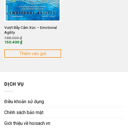
Vượt Bẫy Cảm Xúc – Emotional
Agility
Giá
188.000
₫
gốc
150.400
₫
là:
Giá
188.000 ₫.
hiện
tại
Thêm vào giỏ
là:
150.400 ₫.
DỊCH VỤ
Điều khoản sử dụng
Chính sách bảo mật
Giới thiệu về hoisach.vn