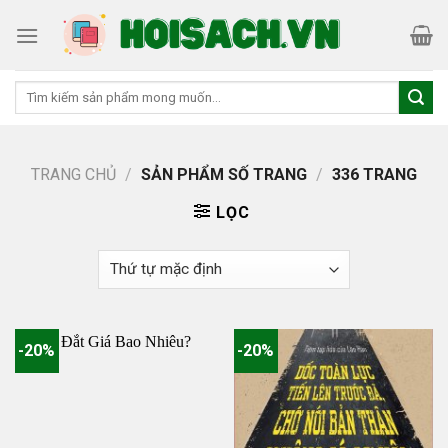
Skip
to
content
Tìm
kiếm:
TRANG CHỦ
/
SẢN PHẨM SỐ TRANG
/
336 TRANG
LỌC
-20%
-20%