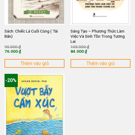
Sách: Chiếc Lá Cuối Cùng ( Tái
Sáng Tạo – Phương Thức Làm
Bản)
Việc Và Sinh Tồn Trong Tương
Lai
Giá
Giá
95.000
₫
105.000
₫
gốc
gốc
76.000
₫
84.000
₫
là:
là:
Giá
Giá
95.000 ₫.
105.000 ₫.
hiện
hiện
tại
tại
Thêm vào giỏ
Thêm vào giỏ
là:
là:
76.000 ₫.
84.000 ₫.
-20%