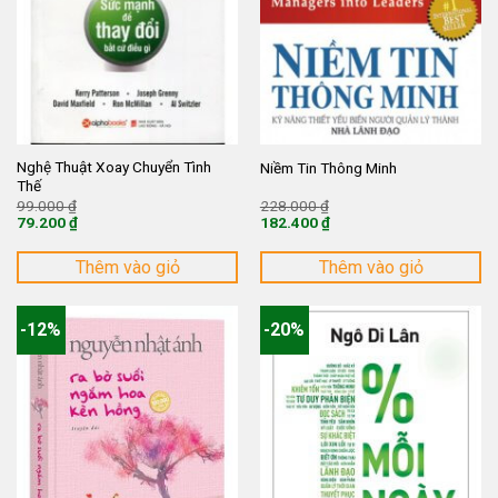
Nghệ Thuật Xoay Chuyển Tình
Niềm Tin Thông Minh
Thế
Giá
Giá
99.000
₫
228.000
₫
gốc
gốc
79.200
₫
182.400
₫
là:
là:
Giá
Giá
99.000 ₫.
228.000 ₫.
hiện
hiện
tại
tại
Thêm vào giỏ
Thêm vào giỏ
là:
là:
79.200 ₫.
182.400 ₫.
-12%
-20%