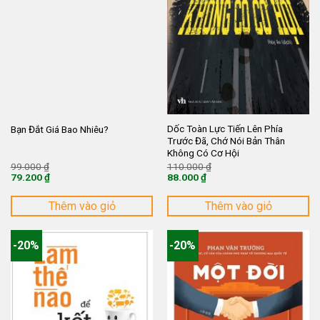
Dốc Toàn Lực Tiến Lên Phía
Bạn Đắt Giá Bao Nhiêu?
Trước Đã, Chớ Nói Bản Thân
Không Có Cơ Hội
Giá
Giá
99.000
₫
110.000
₫
gốc
gốc
79.200
₫
88.000
₫
là:
là:
Giá
Giá
99.000 ₫.
110.000 ₫.
hiện
hiện
tại
tại
Thêm vào giỏ
Thêm vào giỏ
là:
là:
79.200 ₫.
88.000 ₫.
-20%
-20%