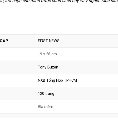
vẻ, lựa chọn cho mình được cuốn sách hay và ý nghĩa. Mua sác
FIRST NEWS
 CẤP
19 x 26 cm
Tony Buzan
NXB Tổng Hợp TPHCM
120 trang
Bìa mềm