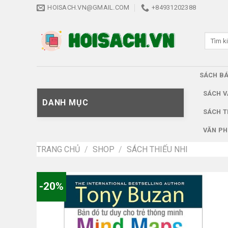
Skip
HOISACH.VN@GMAIL.COM
+84931202388
to
content
Tìm
kiếm:
SÁCH B
SÁCH V
DANH MỤC
SÁCH T
VĂN PH
TRANG CHỦ
/
SHOP
/
SÁCH THIẾU NHI
-20%