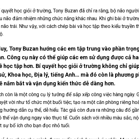
 quyết học giỏi ở trường, Tony Buzan đã chỉ ra rằng, bộ não ngườ
cầu não đảm nhiệm những chức năng khác nhau. Khi ghi bài ở trườn
não trái. Như vậy, với cách chép bài và học tập theo kiểu truyền
ộ.
uy, Tony Buzan hướng các em tập trung vào phần trọng 
an. Công cụ này có thể giúp các em sử dụng được cả ha
 học tập hơn. Bí quyết học giỏi ở trường không chỉ gi
 sử, Khoa học, Địa lý, tiếng Anh… mà đó còn là phương 
sẽ nắm bắt và vận dụng kiến thức dễ dàng hơn.
ch còn là một công cụ lý tưởng để sắp xếp công việc hàng ngày. 
uyệt vời như tổ chức một buổi tiệc; tạo ra một căn phòng riêng 
g hướng dẫn cụ thể, dễ hiểu. Tác giả còn đưa ra những câu đố gần 
ó thể vận dụng ngay vào thực tế. Cuốn sách với nhiều màu sắc, nội
t sự bổ ích cho bạn đọc nhỏ tuổi.