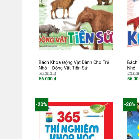
Bách Khoa Động Vật Dành Cho Trẻ
Bách 
Nhỏ – Động Vật Tiền Sử
Nhỏ –
Giá
70.000
₫
70.0
gốc
56.000
₫
56.0
là:
Giá
Giá
70.000 ₫.
hiện
hiện
tại
tại
là:
là:
56.000 ₫.
56.000
-20%
-20%