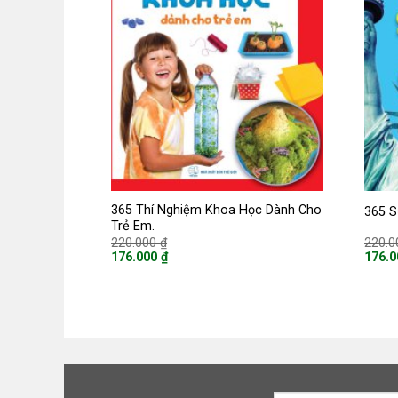
365 Thí Nghiệm Khoa Học Dành Cho
365 S
Trẻ Em.
Giá
220.000
₫
220.
gốc
176.000
₫
176.
là:
Giá
Giá
220.000 ₫.
hiện
hiện
tại
tại
là:
là:
176.000 ₫.
176.0