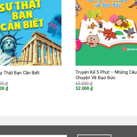
Truyện Kể 5 Phút – Những Câu
ự Thật Bạn Cần Biết.
Chuyện Về Đạo Đức
Giá
Giá
000
₫
65.000
₫
gốc
gốc
000
₫
52.000
₫
là:
là:
Giá
220.000 ₫.
65.000 ₫.
hiện
tại
là:
00 ₫.
52.000 ₫.