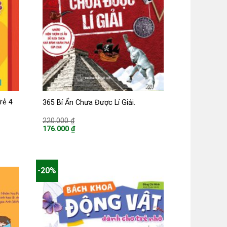
rẻ 4
365 Bí Ẩn Chưa Được Lí Giải.
Giá
220.000
₫
gốc
176.000
₫
là:
Giá
220.000 ₫.
hiện
tại
là:
176.000 ₫.
-20%