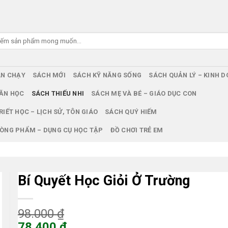
ÁN CHẠY
SÁCH MỚI
SÁCH KỸ NĂNG SỐNG
SÁCH QUẢN LÝ – KINH 
ĂN HỌC
SÁCH THIẾU NHI
SÁCH MẸ VÀ BÉ – GIÁO DỤC CON
RIẾT HỌC – LỊCH SỬ, TÔN GIÁO
SÁCH QUÝ HIẾM
ÒNG PHẨM – DỤNG CỤ HỌC TẬP
ĐỒ CHƠI TRẺ EM
Bí Quyết Học Giỏi Ở Trường
Giá
98.000
₫
gốc
78.400
₫