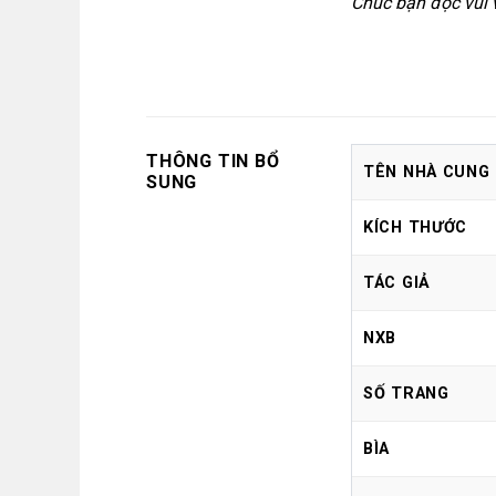
Chúc bạn đọc vui 
THÔNG TIN BỔ
TÊN NHÀ CUNG
SUNG
KÍCH THƯỚC
TÁC GIẢ
NXB
SỐ TRANG
BÌA