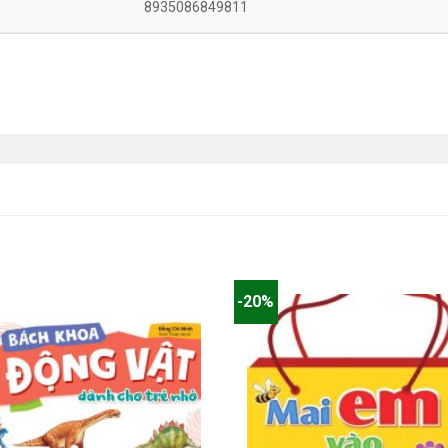
8935086849811
-20%