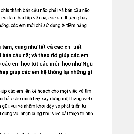
i chia thành bán cầu não phải và bán cầu não
g và làm bài tập về nhà, các em thường hay
 thống, các em mới chỉ sử dụng ½ tiềm năng
tâm, cũng như tất cả các chi tiết
i bán cầu nã; và theo đó giúp các em
úp các em học tốt các môn học như Ngữ
pháp giúp các em hệ thống lại những gì
Giúp các em lên kế hoạch cho mọi việc và tìm
hoàn hảo cho mình hay xây dựng một trang web
gũi, vui vẻ nhằm khơi dậy và phát triển tư
 dung vui nhộn cũng như việc cải thiện trí nhớ