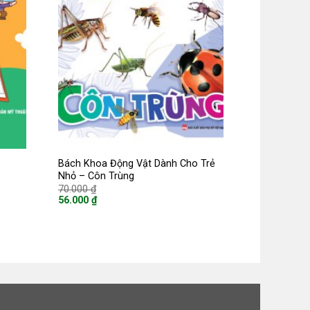
Bách Khoa Động Vật Dành Cho Trẻ
Nhỏ – Côn Trùng
Giá
70.000
₫
gốc
56.000
₫
là:
Giá
70.000 ₫.
hiện
tại
là:
56.000 ₫.