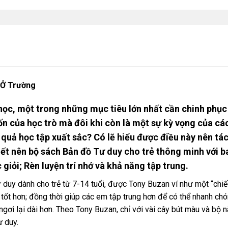
i Ở Trường
i học, một trong những mục tiêu lớn nhất cần chinh phục
n của học trò mà đôi khi còn là một sự kỳ vọng của cá
t quả học tập xuất sắc? Có lẽ hiểu được điều này nên tá
iết nên bộ sách Bản đồ Tư duy cho trẻ thông minh với ba
giỏi; Rèn luyện trí nhớ và khả năng tập trung.
duy dành cho trẻ từ 7-14 tuổi, được Tony Buzan ví như một “chiếc
 tốt hơn; đồng thời giúp các em tập trung hơn để có thể nhanh chón
 ngơi lại dài hơn. Theo Tony Buzan, chỉ với vài cây bút màu và bộ 
 duy.