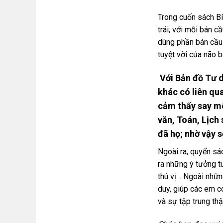
Trong cuốn sách Bí
trái, với mỗi bán 
dùng phần bán cầu 
tuyệt vời của não b
Với Bản đồ Tư d
khác có liên qu
cảm thấy say mê
văn, Toán, Lịch
đã họ; nhờ vậy 
Ngoài ra, quyển sá
ra những ý tưởng t
thú vị… Ngoài nhữn
duy, giúp các em c
và sự tập trung thậ