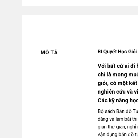
Bí Quyết Học Giỏ
MÔ TẢ
Với bất cứ ai đ
chỉ là mong muố
giỏi, có một kế
nghiên cứu và v
Các kỹ năng học 
Bộ sách Bản đồ Tư 
dàng và làm bài thi
gian thư giãn, nghỉ
vận dụng bản đồ tư