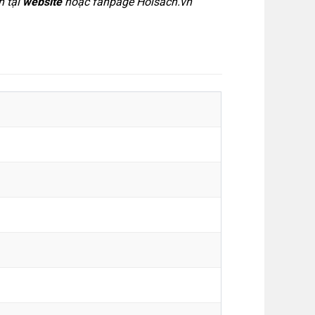
h tại
website
hoặc
fanpage Hoisach.vn