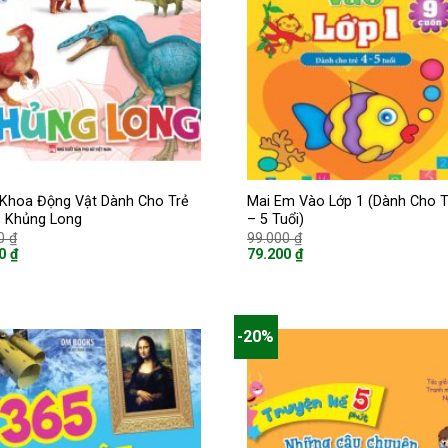
Khoa Động Vật Dành Cho Trẻ
Mai Em Vào Lớp 1 (Dành Cho T
 Khủng Long
– 5 Tuổi)
Giá
Giá
00
₫
99.000
₫
gốc
gốc
00
₫
79.200
₫
là:
là:
Giá
70.000 ₫.
99.000 ₫.
hiện
tại
là:
 ₫.
79.200 ₫.
-20%