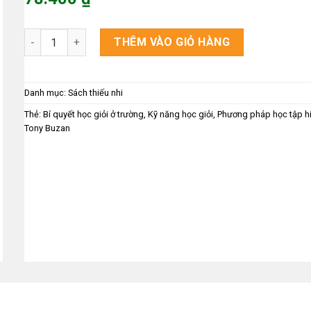
là:
Giá
98.000 ₫.
hiện
Bí Quyết Học Giỏi Ở Trường số lượng
THÊM VÀO GIỎ HÀNG
tại
là:
78.400 ₫.
Danh mục:
Sách thiếu nhi
Thẻ:
Bí quyết học giỏi ở trường
,
Kỹ năng học giỏi
,
Phương pháp học tập h
Tony Buzan