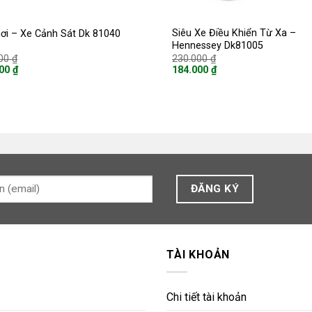
Siêu Xe Điều Khiển Từ Xa –
ơi – Xe Cảnh Sát Dk 81040
Hennessey Dk81005
Giá
Giá
000
₫
230.000
₫
gốc
gốc
000
₫
184.000
₫
là:
là:
Giá
180.000 ₫.
230.000 ₫.
hiện
tại
là:
00 ₫.
184.000 ₫.
TÀI KHOẢN
Chi tiết tài khoản