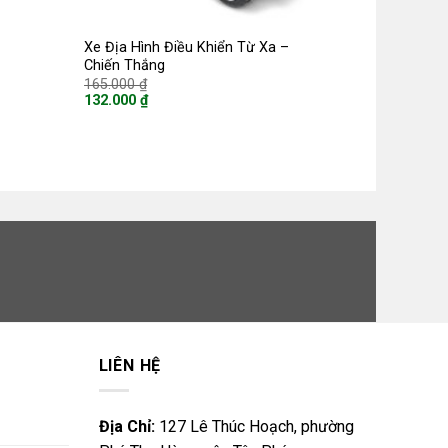
Xe Địa Hình Điều Khiển Từ Xa –
Chiến Thắng
Giá
165.000
₫
gốc
132.000
₫
là:
Giá
165.000 ₫.
hiện
tại
là:
132.000 ₫.
LIÊN HỆ
Địa Chỉ:
127 Lê Thúc Hoạch, phường