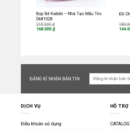
Búp Bê Kaibibi – Nhà Tạo Mẫu Tóc
Đồ Ch
Dk81028
Giá
210.000
₫
180.
gốc
168.000
₫
144.
là:
Giá
Giá
210.000 ₫.
hiện
hiện
tại
tại
là:
là:
168.000 ₫.
144.0
ĐĂNG KÍ NHẬN BẢN TIN
DỊCH VỤ
HỖ TRỢ
Điều khoản sử dụng
CATALOG