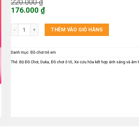
Giá
220.000
₫
gốc
176.000
₫
là:
Giá
220.000 ₫.
hiện
Bộ Đồ Chơi – Xe Cứu Hỏa Kết Hợp Ánh Sáng Và Âm Thanh số
THÊM VÀO GIỎ HÀNG
tại
là:
176.000 ₫.
Danh mục:
Đồ chơi trẻ em
Thẻ:
Bộ Đồ Chơi
,
Duka
,
Đồ chơi ô tô
,
Xe cứu hỏa kết hợp ánh sáng và âm 