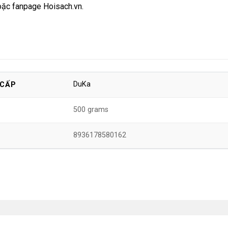
oặc
fanpage Hoisach.vn.
DuKa
 CẤP
500 grams
8936178580162