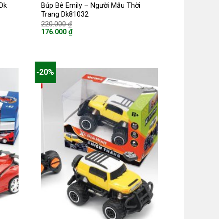
 Dk
Búp Bê Emily – Người Mẫu Thời
Trang Dk81032
Giá
220.000
₫
gốc
176.000
₫
là:
Giá
220.000 ₫.
hiện
tại
là:
176.000 ₫.
-20%