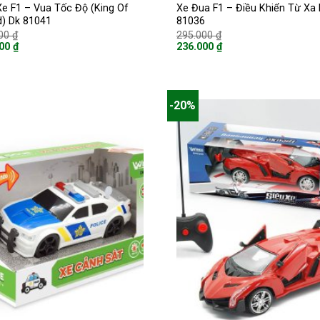
Xe F1 – Vua Tốc Độ (King Of
Xe Đua F1 – Điều Khiển Từ Xa
) Dk 81041
81036
Giá
Giá
000
₫
295.000
₫
gốc
gốc
000
₫
236.000
₫
là:
là:
Giá
550.000 ₫.
295.000 ₫.
hiện
tại
là:
00 ₫.
236.000 ₫.
-20%