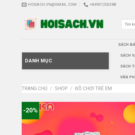
Skip
HOISACH.VN@GMAIL.COM
+84931202388
to
content
Tìm
kiếm:
SÁCH B
SÁCH V
DANH MỤC
SÁCH T
VĂN PH
TRANG CHỦ
/
SHOP
/
ĐỒ CHƠI TRẺ EM
-20%