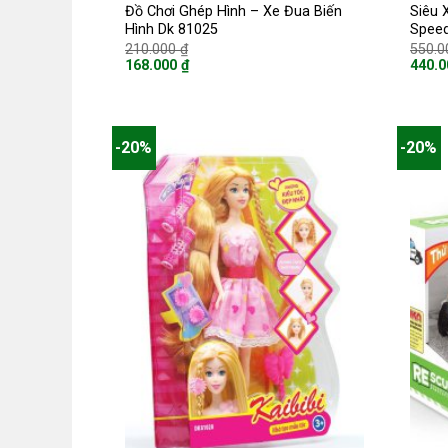
Đồ Chơi Ghép Hình – Xe Đua Biến
Siêu 
Hình Dk 81025
Speed
Giá
210.000
₫
550.
gốc
168.000
₫
440.
là:
Giá
Giá
210.000 ₫.
hiện
hiện
tại
tại
là:
là:
168.000 ₫.
440.0
-20%
-20%