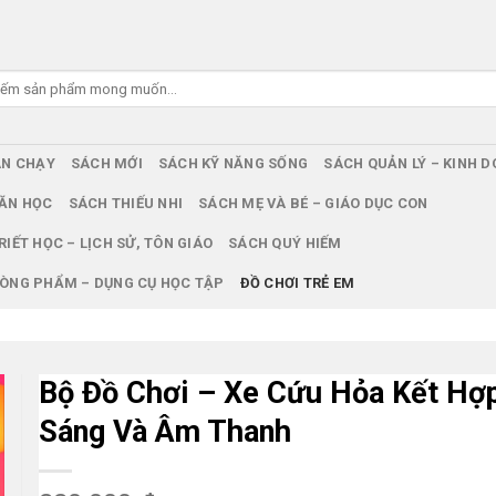
ÁN CHẠY
SÁCH MỚI
SÁCH KỸ NĂNG SỐNG
SÁCH QUẢN LÝ – KINH 
ĂN HỌC
SÁCH THIẾU NHI
SÁCH MẸ VÀ BÉ – GIÁO DỤC CON
RIẾT HỌC – LỊCH SỬ, TÔN GIÁO
SÁCH QUÝ HIẾM
ÒNG PHẨM – DỤNG CỤ HỌC TẬP
ĐỒ CHƠI TRẺ EM
Bộ Đồ Chơi – Xe Cứu Hỏa Kết Hợ
Sáng Và Âm Thanh