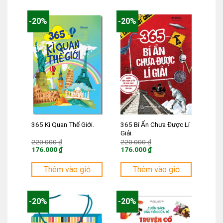
52.000 ₫.
64.000 ₫.
-20%
-20%
365 Bí Ẩn Chưa Được Lí
365 Kì Quan Thế Giới.
Giải.
Giá
Giá
220.000
₫
220.000
₫
gốc
gốc
176.000
₫
176.000
₫
là:
là:
Giá
Giá
220.000 ₫.
220.000 ₫.
hiện
hiện
tại
tại
Thêm vào giỏ
Thêm vào giỏ
là:
là:
176.000 ₫.
176.000 ₫.
-20%
-20%