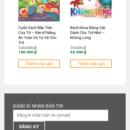
Cuốn Sách Đầu Tiên
Bách Khoa Động Vật
Của Tớ – Rèn Kĩ Năng
Dành Cho Trẻ Nhỏ –
An Toàn Và Tự Vệ Cho
Khủng Long
Trẻ
Giá
Giá
125.000
₫
70.000
₫
gốc
gốc
100.000
₫
56.000
₫
là:
là:
Giá
Giá
125.000 ₫.
70.000 ₫.
hiện
hiện
tại
tại
Thêm vào giỏ
Thêm vào giỏ
là:
là:
100.000 ₫.
56.000 ₫.
ĐĂNG KÍ NHẬN BẢN TIN