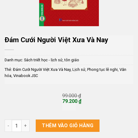
Đám Cưới Người Việt Xưa Và Nay
Danh mục:
Sách triết học - lịch sử, tôn giáo
Thẻ:
Đám Cưới Người Việt Xưa Và Nay
,
Lịch sử
,
Phong tục lễ nghi
,
Văn
hóa
,
Vinabook JSC
99.000
₫
Giá
79.200
₫
gốc
Giá
là:
hiện
99.000 ₫.
tại
là:
Đám Cưới Người Việt Xưa Và Nay số lượng
THÊM VÀO GIỎ HÀNG
79.200 ₫.