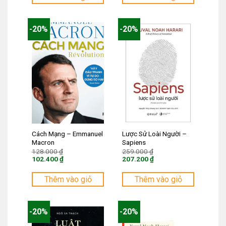
là:
là:
287.200 ₫.
214.400 ₫.
-20%
-20%
Cách Mạng – Emmanuel
Lược Sử Loài Người –
Macron
Sapiens
Giá
Giá
128.000
₫
259.000
₫
gốc
gốc
102.400
₫
207.200
₫
là:
là:
Giá
Giá
128.000 ₫.
259.000 ₫.
hiện
hiện
tại
tại
Thêm vào giỏ
Thêm vào giỏ
là:
là:
102.400 ₫.
207.200 ₫.
-20%
-20%