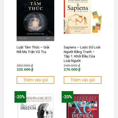
Luật Tâm Thức – Giải
Sapiens – Lược Sử Loài
Mã Ma Trận Vũ Trụ
Người Bằng Tranh –
Tập 1: Khởi Đầu Của
Loài Người
Giá
Giá
282.000
₫
345.000
₫
gốc
gốc
225.600
₫
276.000
₫
là:
là:
Giá
Giá
282.000 ₫.
345.000 ₫.
hiện
hiện
tại
tại
Thêm vào giỏ
Thêm vào giỏ
là:
là:
225.600 ₫.
276.000 ₫.
-20%
-20%