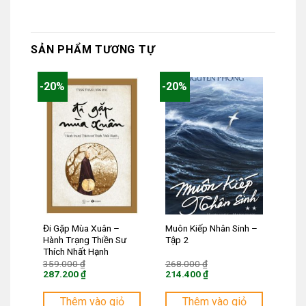
SẢN PHẨM TƯƠNG TỰ
-20%
-20%
Đi Gặp Mùa Xuân –
Muôn Kiếp Nhân Sinh –
Hành Trạng Thiền Sư
Tập 2
Thích Nhất Hạnh
Giá
Giá
359.000
₫
268.000
₫
gốc
gốc
287.200
₫
214.400
₫
là:
là:
Giá
Giá
359.000 ₫.
268.000 ₫.
hiện
hiện
tại
tại
Thêm vào giỏ
Thêm vào giỏ