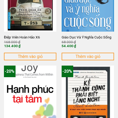
Điệp Viên Hoàn Hảo X6
Giáo Dục Và Ý Nghĩa Cuộc Sống
Giá
Giá
168.000
₫
68.000
₫
gốc
gốc
134.400
₫
54.400
₫
là:
là:
Giá
Giá
168.000 ₫.
68.000 ₫.
hiện
hiện
tại
tại
Thêm vào giỏ
Thêm vào giỏ
là:
là:
134.400 ₫.
54.400 ₫.
-20%
-20%