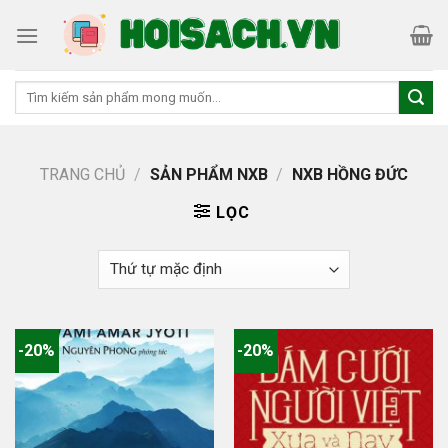
Skip
to
content
Tìm
kiếm:
TRANG CHỦ
/
SẢN PHẨM NXB
/
NXB HỒNG ĐỨC
LỌC
-20%
-20%