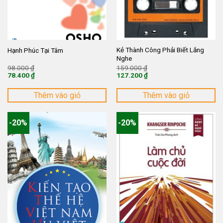
Kẻ Thành Công Phải Biết Lắng
Hạnh Phúc Tại Tâm
Nghe
Giá
Giá
98.000
₫
159.000
₫
gốc
gốc
78.400
₫
127.200
₫
là:
là:
Giá
Giá
98.000 ₫.
159.000 ₫.
hiện
hiện
tại
tại
Thêm vào giỏ
Thêm vào giỏ
là:
là:
78.400 ₫.
127.200 ₫.
-20%
-20%