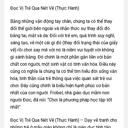
Đọc Vị Trẻ Qua Nét Vẽ (Thực Hành)
Bằng những vận động tay chân, chúng ta có thể thay
đổi thế giới bên ngoài và nhận thức sự thay đổi đó
bằng tai, mắt và da. Đối với trẻ em, quá trình suy nghĩ,
sáng tạo, vẽ một cái gì đó (thay đổi trạng thái của giấy
vẽ) rồi chơi say mê với nó là niềm vui tuyệt vời không
gì sánh bằng. Đó chính là một phần gắn liền với bản
chất con người, một sinh vật có tính văn hóa. Điều này
cũng có nghĩa là chúng ta có thể tìm hiểu đời sống văn
hóa, tinh thần của trẻ thông qua việc quan sát trẻ vui
chơi. Đây cũng chính là biểu hiện hạnh phúc cơ bản
nhất của con người. Frobel, nhà giáo dục mầm non
người Đức, đã nói: “Chơi là phương pháp học tập tốt
nhất”.
Đọc Vị Trẻ Qua Nét Vẽ (Thực Hành) – Dạy vẽ tranh cho
những trẻ ở mẫu giáo không chỉ là giáo dục tính tập