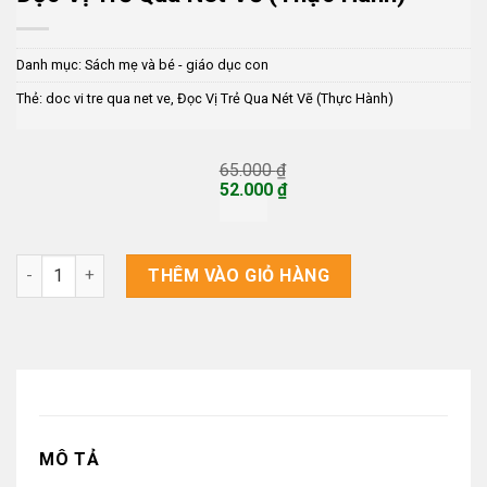
Danh mục:
Sách mẹ và bé - giáo dục con
Thẻ:
doc vi tre qua net ve
,
Đọc Vị Trẻ Qua Nét Vẽ (Thực Hành)
65.000
₫
Giá
52.000
₫
gốc
Giá
là:
hiện
65.000 ₫.
tại
là:
Đọc Vị Trẻ Qua Nét Vẽ (Thực Hành) số lượng
THÊM VÀO GIỎ HÀNG
52.000 ₫.
MÔ TẢ