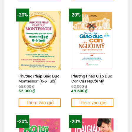
92.000 ₫.
44.000 ₫.
-20%
-20%
Phương Pháp Giáo Dục
Phương Pháp Giáo Dục
Montessori (0-6 Tuổi)
Con Của Người Mỹ
Giá
Giá
65.000
₫
62.000
₫
gốc
gốc
52.000
₫
49.600
₫
là:
là:
Giá
Giá
65.000 ₫.
62.000 ₫.
hiện
hiện
tại
tại
Thêm vào giỏ
Thêm vào giỏ
là:
là:
52.000 ₫.
49.600 ₫.
-20%
-20%