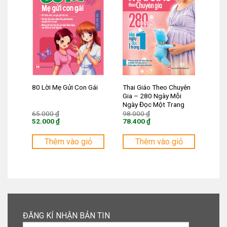
Thai Giáo Theo Chuyên
80 Lời Mẹ Gửi Con Gái
Gia – 280 Ngày Mỗi
Ngày Đọc Một Trang
Giá
Giá
65.000
₫
98.000
₫
gốc
gốc
52.000
₫
78.400
₫
là:
là:
Giá
Giá
65.000 ₫.
98.000 ₫.
hiện
hiện
tại
tại
Thêm vào giỏ
Thêm vào giỏ
là:
là:
52.000 ₫.
78.400 ₫.
ĐĂNG KÍ NHẬN BẢN TIN