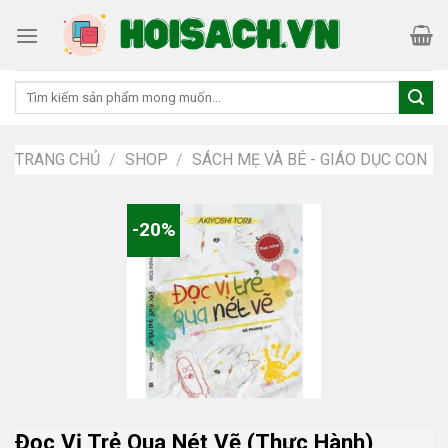
Skip
to
content
Tìm
kiếm:
TRANG CHỦ
/
SHOP
/
SÁCH MẸ VÀ BÉ - GIÁO DỤC CON
-20%
Đọc Vị Trẻ Qua Nét Vẽ (Thực Hành)