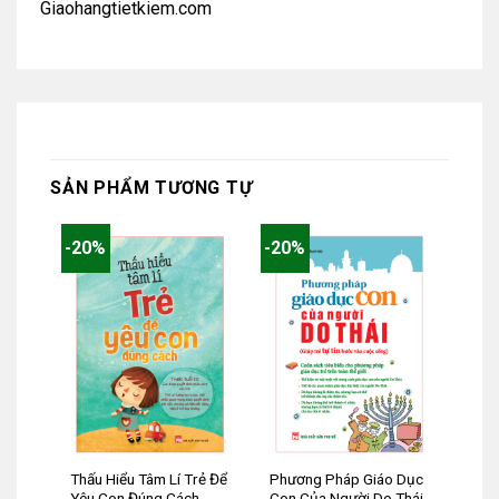
Giaohangtietkiem.com
SẢN PHẨM TƯƠNG TỰ
-20%
-20%
Thấu Hiểu Tâm Lí Trẻ Để
Phương Pháp Giáo Dục
Yêu Con Đúng Cách
Con Của Người Do Thái