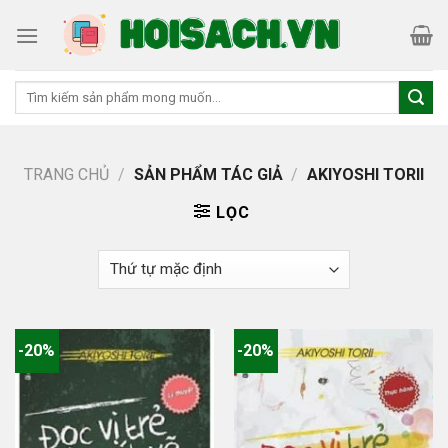
Skip
to
content
Tìm
kiếm:
TRANG CHỦ
/
SẢN PHẨM TÁC GIẢ
/
AKIYOSHI TORII
LỌC
-20%
-20%