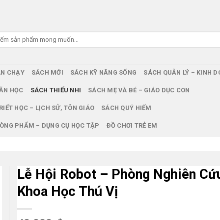
ÁN CHẠY
SÁCH MỚI
SÁCH KỸ NĂNG SỐNG
SÁCH QUẢN LÝ – KINH 
ĂN HỌC
SÁCH THIẾU NHI
SÁCH MẸ VÀ BÉ – GIÁO DỤC CON
RIẾT HỌC – LỊCH SỬ, TÔN GIÁO
SÁCH QUÝ HIẾM
ÒNG PHẨM – DỤNG CỤ HỌC TẬP
ĐỒ CHƠI TRẺ EM
Lễ Hội Robot – Phòng Nghiên Cứ
Khoa Học Thú Vị