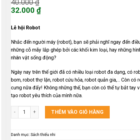
Giá
40.000
₫
gốc
32.000
₫
là:
Giá
40.000 ₫.
hiện
Lễ hội Robot
tại
là:
Nhắc đến người máy (robot), bạn sẽ phải nghĩ ngay đến điều
32.000 ₫.
những cỗ mãy lắp ghép bởi các khối kim loại, hay những hì
nhân vật sống động?
Ngày nay trên thế giới đã có nhiều loại robot đa dạng, có ro
bom, robot thợ lặn, robot cứu hỏa, robot quản gia,… Còn có r
cưng nữa đấy! Không những thế, bạn còn có thể tự bắt tay 
tạo robot yêu thích của mình nữa.
Lễ hội Robot - phòng nghiên cứu khoa học thú vị số lượng
THÊM VÀO GIỎ HÀNG
Danh mục:
Sách thiếu nhi