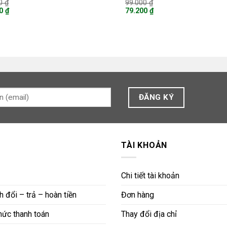
Giá
Giá
00
₫
99.000
₫
gốc
gốc
00
₫
79.200
₫
là:
là:
Giá
65.000 ₫.
99.000 ₫.
hiện
tại
là:
 ₫.
79.200 ₫.
TÀI KHOẢN
Chi tiết tài khoản
 đổi – trả – hoàn tiền
Đơn hàng
ức thanh toán
Thay đổi địa chỉ