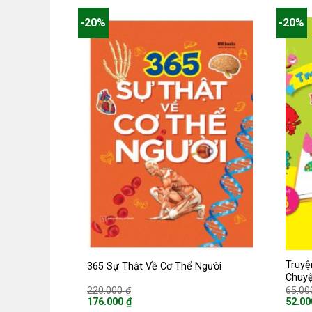
-20%
-20%
Truyệ
365 Sự Thật Về Cơ Thể Người
Chuy
Giá
220.000
₫
65.0
gốc
176.000
₫
52.0
là:
Giá
Giá