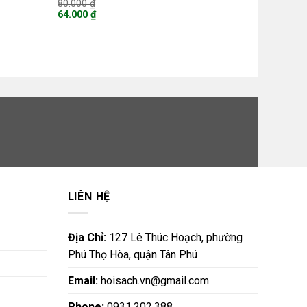
Giá
80.000
₫
gốc
64.000
₫
là:
Giá
80.000 ₫.
hiện
tại
là:
64.000 ₫.
LIÊN HỆ
Địa Chỉ:
127 Lê Thúc Hoạch, phường
Phú Thọ Hòa, quận Tân Phú
Email:
hoisach.vn@gmail.com
Phone:
0931.202.388