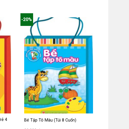
99.000 ₫.
hiện
tại
là:
79.200 ₫.
-20%
rẻ 4
Bé Tập Tô Màu (Túi 8 Cuốn)