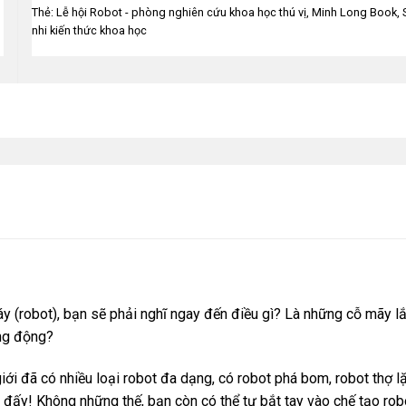
Thẻ:
Lễ hội Robot - phòng nghiên cứu khoa học thú vị
,
Minh Long Book
,
nhi kiến thức khoa học
 (robot), bạn sẽ phải nghĩ ngay đến điều gì? Là những cỗ mãy lắ
ng động?
iới đã có nhiều loại robot đa dạng, có robot phá bom, robot thợ l
 đấy! Không những thế, bạn còn có thể tự bắt tay vào chế tạo rob