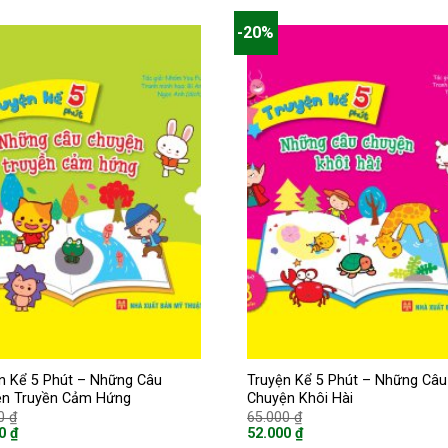
-20%
n Kể 5 Phút – Những Câu
Truyện Kể 5 Phút – Những Câu
ện Truyền Cảm Hứng
Chuyện Khôi Hài
Giá
Giá
00
₫
65.000
₫
gốc
gốc
00
₫
52.000
₫
là:
là:
Giá