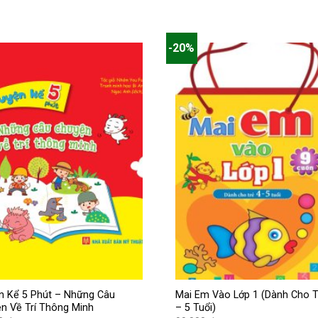
65.000 ₫.
65.000 ₫.
hiện
tại
là:
 ₫.
52.000 ₫.
-20%
n Kể 5 Phút – Những Câu
Mai Em Vào Lớp 1 (Dành Cho T
n Về Trí Thông Minh
– 5 Tuổi)