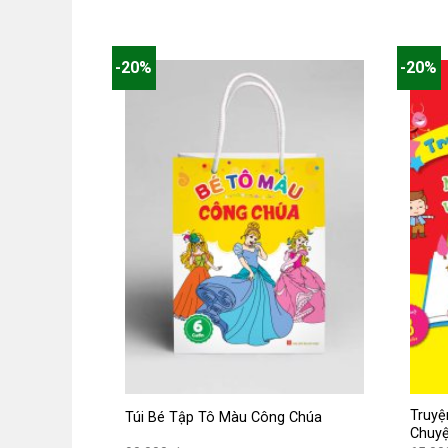
220.000 ₫.
hiện
hiện
tại
tại
là:
là:
176.000 ₫.
52.000
-20%
-20%
Truyệ
Túi Bé Tập Tô Màu Công Chúa
Chuyệ