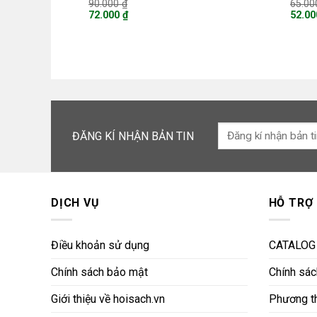
Giá
90.000
₫
65.0
gốc
72.000
₫
52.0
là:
Giá
Giá
90.000 ₫.
hiện
hiện
tại
tại
là:
là:
72.000 ₫.
52.000
ĐĂNG KÍ NHẬN BẢN TIN
DỊCH VỤ
HỖ TRỢ
Điều khoản sử dụng
CATALOG
Chính sách bảo mật
Chính sách
Giới thiệu về hoisach.vn
Phương th