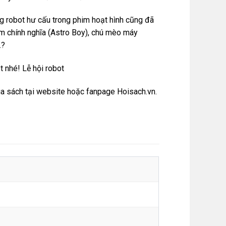
ng robot hư cấu trong phim hoạt hình cũng đã
om chính nghĩa (Astro Boy), chú mèo máy
…?
t nhé! Lễ hội robot
a sách tại
website
hoặc
fanpage Hoisach.vn.