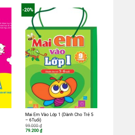
-20%
Mai Em Vào Lớp 1 (Dành Cho Trẻ 5
– 6Tuổi)
Giá
99.000
₫
gốc
79.200
₫
là:
Giá