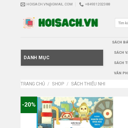
Skip
HOISACH.VN@GMAIL.COM
+84931202388
to
content
Tìm
kiếm:
SÁCH B
SÁCH V
DANH MỤC
SÁCH T
VĂN PH
TRANG CHỦ
/
SHOP
/
SÁCH THIẾU NHI
-20%