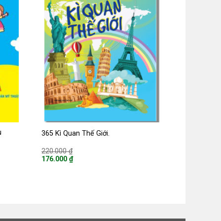
u
365 Kì Quan Thế Giới.
Giá
220.000
₫
gốc
176.000
₫
là:
Giá
220.000 ₫.
hiện
tại
là:
176.000 ₫.