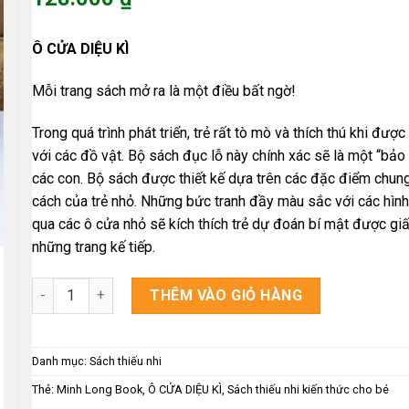
là:
Giá
160.000 ₫.
hiện
Ô CỬA DIỆU KÌ
tại
là:
Mỗi trang sách mở ra là một điều bất ngờ!
128.000 ₫.
Trong quá trình phát triển, trẻ rất tò mò và thích thú khi đượ
với các đồ vật. Bộ sách đục lỗ này chính xác sẽ là một “bảo
các con. Bộ sách được thiết kế dựa trên các đặc điểm chung
cách của trẻ nhỏ. Những bức tranh đầy màu sắc với các hình
qua các ô cửa nhỏ sẽ kích thích trẻ dự đoán bí mật được gi
những trang kế tiếp.
Ô CỬA DIỆU KÌ số lượng
THÊM VÀO GIỎ HÀNG
Danh mục:
Sách thiếu nhi
Thẻ:
Minh Long Book
,
Ô CỬA DIỆU KÌ
,
Sách thiếu nhi kiến thức cho bé