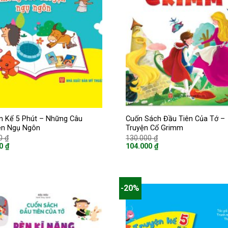
n Kể 5 Phút – Những Câu
Cuốn Sách Đầu Tiên Của Tớ –
ện Ngụ Ngôn
Truyện Cổ Grimm
Giá
Giá
00
₫
130.000
₫
gốc
gốc
00
₫
104.000
₫
là:
là:
Giá
65.000 ₫.
130.000 ₫.
hiện
tại
là:
 ₫.
104.000 ₫.
-20%