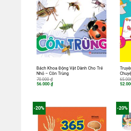
Bách Khoa Động Vật Dành Cho Trẻ
Truyệ
Nhỏ – Côn Trùng
Chuy
Giá
70.000
₫
65.0
gốc
56.000
₫
52.0
là:
Giá
Giá
70.000 ₫.
hiện
hiện
tại
tại
là:
là:
56.000 ₫.
52.000
-20%
-20%