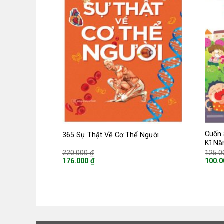
Cuốn 
365 Sự Thật Về Cơ Thể Người
Kĩ Nă
Giá
220.000
₫
125.
gốc
176.000
₫
100.
là:
Giá
Giá
220.000 ₫.
hiện
hiện
tại
tại
là:
là:
176.000 ₫.
100.0