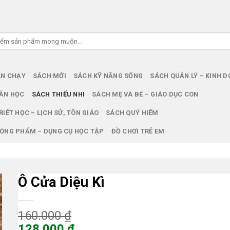
ÁN CHẠY
SÁCH MỚI
SÁCH KỸ NĂNG SỐNG
SÁCH QUẢN LÝ – KINH 
ĂN HỌC
SÁCH THIẾU NHI
SÁCH MẸ VÀ BÉ – GIÁO DỤC CON
RIẾT HỌC – LỊCH SỬ, TÔN GIÁO
SÁCH QUÝ HIẾM
ÒNG PHẨM – DỤNG CỤ HỌC TẬP
ĐỒ CHƠI TRẺ EM
Ô Cửa Diệu Kì
Giá
160.000
₫
gốc
128.000
₫