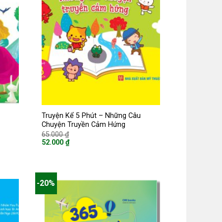
Truyện Kể 5 Phút – Những Câu
Chuyện Truyền Cảm Hứng
Giá
65.000
₫
gốc
52.000
₫
là:
Giá
65.000 ₫.
hiện
tại
là:
52.000 ₫.
-20%