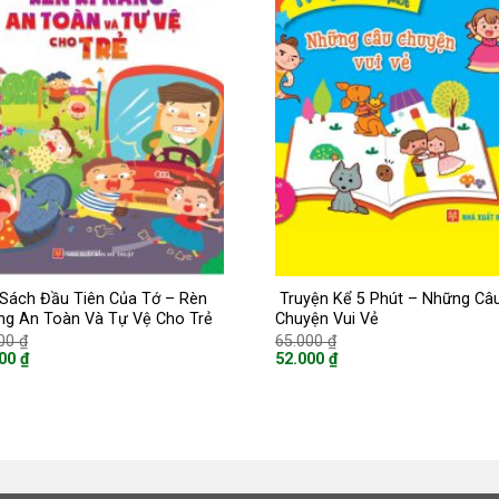
Sách Đầu Tiên Của Tớ – Rèn
Truyện Kể 5 Phút – Những Câ
ng An Toàn Và Tự Vệ Cho Trẻ
Chuyện Vui Vẻ
Giá
Giá
000
₫
65.000
₫
gốc
gốc
000
₫
52.000
₫
là:
là:
Giá
125.000 ₫.
65.000 ₫.
hiện
tại
là:
00 ₫.
52.000 ₫.