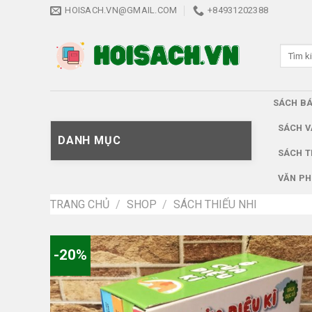
Skip
HOISACH.VN@GMAIL.COM
+84931202388
to
content
Tìm
kiếm:
SÁCH B
SÁCH V
DANH MỤC
SÁCH T
VĂN PH
TRANG CHỦ
/
SHOP
/
SÁCH THIẾU NHI
-20%