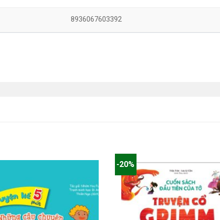
8936067603392
-20%