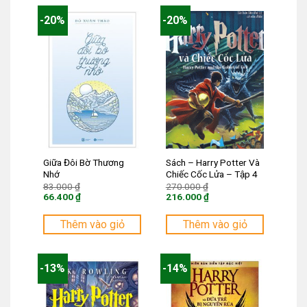
-20%
-20%
Giữa Đôi Bờ Thương
Sách – Harry Potter Và
Nhớ
Chiếc Cốc Lửa – Tập 4
Giá
Giá
83.000
₫
270.000
₫
gốc
gốc
66.400
₫
216.000
₫
là:
là:
Giá
Giá
83.000 ₫.
270.000 ₫.
hiện
hiện
tại
tại
Thêm vào giỏ
Thêm vào giỏ
là:
là:
66.400 ₫.
216.000 ₫.
-13%
-14%