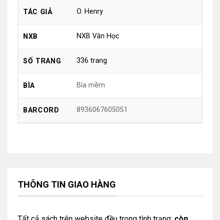
O. Henry
TÁC GIẢ
NXB Văn Học
NXB
336 trang
SỐ TRANG
Bìa mềm
BÌA
8936067605051
BARCORD
THÔNG TIN GIAO HÀNG
Tất cả sách trên website đều trong tình trạng:
còn