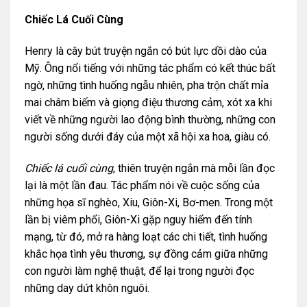
Chiếc Lá Cuối Cùng
Henry là cây bút truyện ngắn có bút lực dồi dào của
Mỹ. Ông nổi tiếng với những tác phẩm có kết thúc bất
ngờ, những tình huống ngẫu nhiên, pha trộn chất mỉa
mai châm biếm và giọng điệu thương cảm, xót xa khi
viết về những người lao động bình thường, những con
người sống dưới đáy của một xã hội xa hoa, giàu có.
Chiếc lá cuối cùng
, thiên truyện ngắn mà mỗi lần đọc
lại là một lần đau. Tác phẩm nói về cuộc sống của
những họa sĩ nghèo, Xiu, Giôn-Xi, Bơ-men. Trong một
lần bị viêm phổi, Giôn-Xi gặp nguy hiểm đến tính
mạng, từ đó, mở ra hàng loạt các chi tiết, tình huống
khắc họa tình yêu thương, sự đồng cảm giữa những
con người làm nghệ thuật, để lại trong người đọc
những day dứt khôn nguôi.