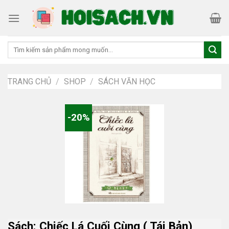
Skip
to
content
Tìm
kiếm:
TRANG CHỦ
/
SHOP
/
SÁCH VĂN HỌC
-20%
Sách: Chiếc Lá Cuối Cùng ( Tái Bản)