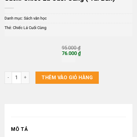
Danh mục:
Sách văn học
Thẻ:
Chiếc Lá Cuối Cùng
95.000
₫
Giá
76.000
₫
gốc
Giá
là:
hiện
95.000 ₫.
tại
là:
Sách: Chiếc Lá Cuối Cùng ( Tái bản) số lượng
THÊM VÀO GIỎ HÀNG
76.000 ₫.
MÔ TẢ