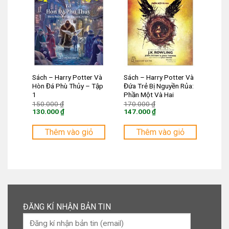
Sách – Harry Potter Và
Sách – Harry Potter Và
Hòn Đá Phù Thủy – Tập
Đứa Trẻ Bị Nguyền Rủa:
1
Phần Một Và Hai
Giá
Giá
150.000
₫
170.000
₫
gốc
gốc
130.000
₫
147.000
₫
là:
là:
Giá
Giá
150.000 ₫.
170.000 ₫.
hiện
hiện
tại
tại
Thêm vào giỏ
Thêm vào giỏ
là:
là:
130.000 ₫.
147.000 ₫.
ĐĂNG KÍ NHẬN BẢN TIN