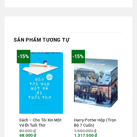
SẢN PHẨM TƯƠNG TỰ
-15%
-15%
Sách – Cho Tôi Xin Một
Harry Potter Hộp (Trọn
Vé Đi Tuổi Thơ
Bộ 7 Cuốn)
Giá
Giá
80.000
₫
1.550.000
₫
gốc
gốc
68.000
₫
1.317.500
₫