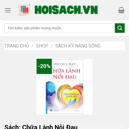
Skip
to
content
Tìm
kiếm:
TRANG CHỦ
/
SHOP
/
SÁCH KỸ NĂNG SỐNG
-20%
Sách: Chữa Lành Nỗi Đau