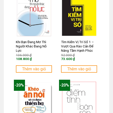
Khi Bạn Đang Mơ Thì
Tìm Kiếm Vị Trí Số 1 –
Người Khác Đang Nỗ
Vượt Qua Rào Cản Để
Lực
Nâng Tầm Hạnh Phúc
Giá
Giá
136.000
₫
92.000
₫
gốc
gốc
108.800
₫
73.600
₫
là:
là:
Giá
Giá
136.000 ₫.
92.000 ₫.
hiện
hiện
tại
tại
Thêm vào giỏ
Thêm vào giỏ
là:
là:
108.800 ₫.
73.600 ₫.
-20%
-20%