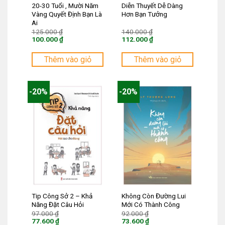
20-30 Tuổi , Mười Năm
Diễn Thuyết Dễ Dàng
Vàng Quyết Định Bạn Là
Hơn Bạn Tưởng
Ai
Giá
Giá
125.000
₫
140.000
₫
gốc
gốc
100.000
₫
112.000
₫
là:
là:
Giá
Giá
125.000 ₫.
140.000 ₫.
hiện
hiện
tại
tại
Thêm vào giỏ
Thêm vào giỏ
là:
là:
100.000 ₫.
112.000 ₫.
-20%
-20%
Tip Công Sở 2 – Khả
Không Còn Đường Lui
Năng Đặt Câu Hỏi
Mới Có Thành Công
Giá
Giá
97.000
₫
92.000
₫
gốc
gốc
77.600
₫
73.600
₫