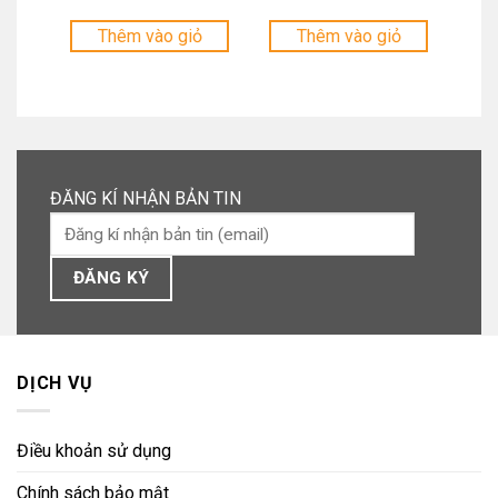
là:
là:
Giá
Giá
97.000 ₫.
92.000 ₫.
hiện
hiện
tại
tại
Thêm vào giỏ
Thêm vào giỏ
là:
là:
77.600 ₫.
73.600 ₫.
ĐĂNG KÍ NHẬN BẢN TIN
DỊCH VỤ
Điều khoản sử dụng
Chính sách bảo mật