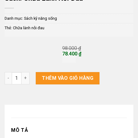
Danh mục:
Sách kỹ năng sống
Thẻ:
Chữa lành nỗi đau
98.000
₫
Giá
78.400
₫
gốc
Giá
là:
hiện
98.000 ₫.
tại
là:
Sách: Chữa Lành Nỗi Đau số lượng
THÊM VÀO GIỎ HÀNG
78.400 ₫.
MÔ TẢ