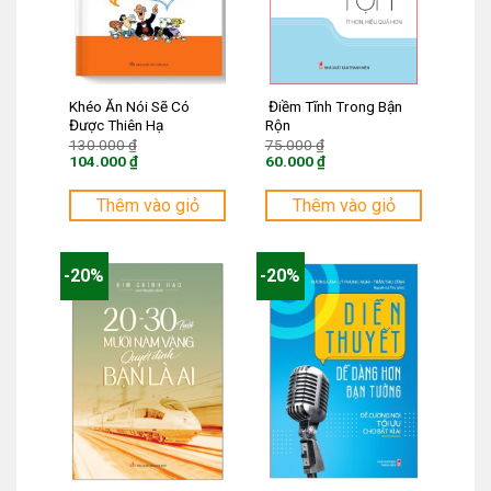
Khéo Ăn Nói Sẽ Có
Điềm Tĩnh Trong Bận
Được Thiên Hạ
Rộn
Giá
Giá
130.000
₫
75.000
₫
gốc
gốc
104.000
₫
60.000
₫
là:
là:
Giá
Giá
130.000 ₫.
75.000 ₫.
hiện
hiện
tại
tại
Thêm vào giỏ
Thêm vào giỏ
là:
là:
104.000 ₫.
60.000 ₫.
-20%
-20%