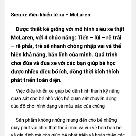
Siêu xe điều khiển từ xa – McLaren
Được thiết kế giống với mô hình siêu xe thật
McLaren, với 4 chức năng: Tiến – lùi – rẽ trái
– rẽ phải, trẻ sẽ nhanh chóng nhập vai và thể
hiện khả năng, bản lĩnh của mình. Quá trình
chơi đùa và đua xe với các bạn giúp bé học
được nhiều điều bổ ích, đồng thời kích thích
phát triển toàn diện.
Việc điều khiển xe giúp bé dần hình thành kỹ năng
quan sát cho bé nhờ việc bé quan sát chuyển động
của đồ chơi hình dạng và màu sắc của chúng.
Sản phẩm không những mang đến cho bé những
giây phút vui chơi thật thoải mái và vui vẻ bên bạn bè
và gia đình mà còn giúp bé phát triển và hoàn thiện các