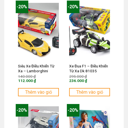
-20%
-20%
Siêu Xe Điều Khiển Từ
Xe Đua F1 – Điều Khiển
Xa – Lamborghini
Từ Xa Dk 81035
Giá
Giá
140.000
₫
295.000
₫
gốc
gốc
112.000
₫
236.000
₫
là:
là:
Giá
Giá
140.000 ₫.
295.000 ₫.
hiện
hiện
tại
tại
Thêm vào giỏ
Thêm vào giỏ
là:
là:
112.000 ₫.
236.000 ₫.
-20%
-20%