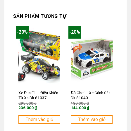
SẢN PHẨM TƯƠNG TỰ
-20%
-20%
Xe Đua F1 – Điều Khiển
Đồ Chơi – Xe Cảnh Sát
Từ Xa Dk 81037
Dk 81040
Giá
Giá
295.000
₫
180.000
₫
gốc
gốc
236.000
₫
144.000
₫
là:
là:
Giá
Giá
295.000 ₫.
180.000 ₫.
hiện
hiện
tại
tại
Thêm vào giỏ
Thêm vào giỏ
là:
là:
236.000 ₫.
144.000 ₫.