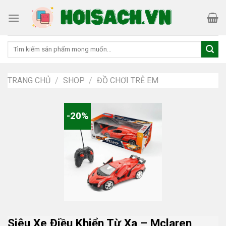
Skip
to
content
Tìm
kiếm:
TRANG CHỦ
/
SHOP
/
ĐỒ CHƠI TRẺ EM
-20%
Siêu Xe Điều Khiển Từ Xa – Mclaren