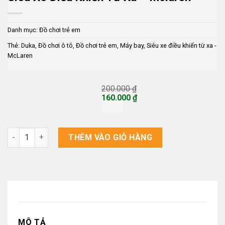
Danh mục:
Đồ chơi trẻ em
Thẻ:
Duka
,
Đồ chơi ô tô
,
Đồ chơi trẻ em
,
Máy bay
,
Siêu xe điều khiển từ xa -
McLaren
200.000
₫
Giá
160.000
₫
gốc
Giá
là:
hiện
200.000 ₫.
tại
là:
Siêu xe điều khiển từ xa - McLaren số lượng
THÊM VÀO GIỎ HÀNG
160.000 ₫.
MÔ TẢ