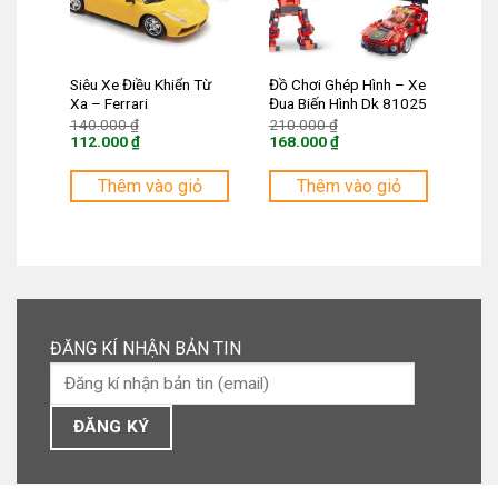
Siêu Xe Điều Khiển Từ
Đồ Chơi Ghép Hình – Xe
Xa – Ferrari
Đua Biến Hình Dk 81025
Giá
Giá
140.000
₫
210.000
₫
gốc
gốc
112.000
₫
168.000
₫
là:
là:
Giá
Giá
140.000 ₫.
210.000 ₫.
hiện
hiện
tại
tại
Thêm vào giỏ
Thêm vào giỏ
là:
là:
112.000 ₫.
168.000 ₫.
ĐĂNG KÍ NHẬN BẢN TIN