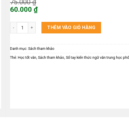
Giá
75.000
₫
gốc
60.000
₫
là:
Giá
75.000 ₫.
hiện
Sổ tay Kiến Thức Ngữ Văn Trung Học Phổ Thông số lượng
THÊM VÀO GIỎ HÀNG
tại
là:
60.000 ₫.
Danh mục:
Sách tham khảo
Thẻ:
Học tốt văn
,
Sách tham khảo
,
Sổ tay kiến thức ngữ văn trung học ph