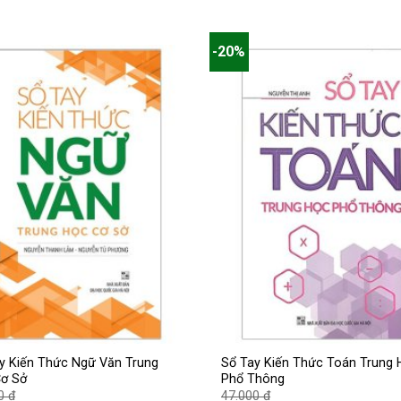
-20%
y Kiến Thức Ngữ Văn Trung
Sổ Tay Kiến Thức Toán Trung 
ơ Sở
Phổ Thông
Giá
Giá
00
₫
47.000
₫