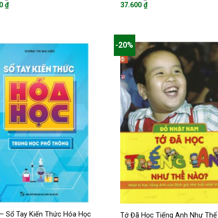
gốc
gốc
00
₫
37.600
₫
là:
là:
Giá
70.000 ₫.
47.000 ₫.
hiện
tại
là:
 ₫.
37.600 ₫.
-20%
– Sổ Tay Kiến Thức Hóa Học
Tớ Đã Học Tiếng Anh Như Thế