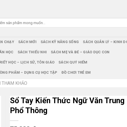
ÁN CHẠY
SÁCH MỚI
SÁCH KỸ NĂNG SỐNG
SÁCH QUẢN LÝ – KINH 
ĂN HỌC
SÁCH THIẾU NHI
SÁCH MẸ VÀ BÉ – GIÁO DỤC CON
RIẾT HỌC – LỊCH SỬ, TÔN GIÁO
SÁCH QUÝ HIẾM
ÒNG PHẨM – DỤNG CỤ HỌC TẬP
ĐỒ CHƠI TRẺ EM
 THAM KHẢO
Sổ Tay Kiến Thức Ngữ Văn Trung
Phổ Thông