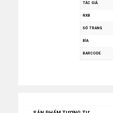
TÁC GIẢ
NXB
SỐ TRANG
BÌA
BARCODE
SẢN PHẨM TƯƠNG TỰ