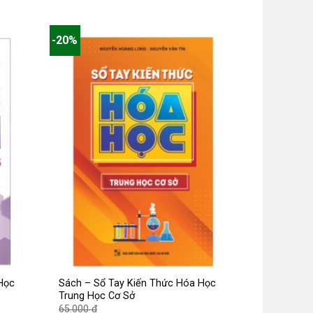
-20%
Học
Sách – Sổ Tay Kiến Thức Hóa Học
Trung Học Cơ Sở
Giá
65.000
₫