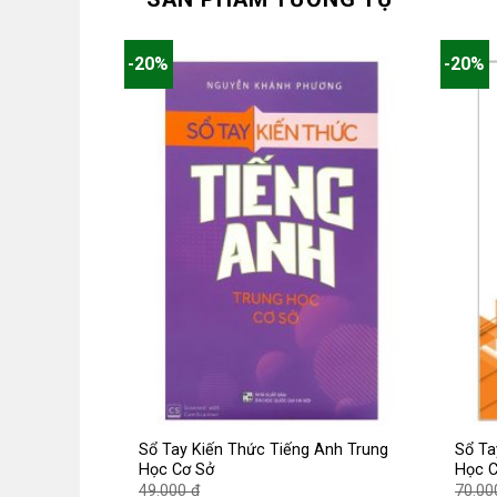
-20%
-20%
Sổ Tay Kiến Thức Tiếng Anh Trung
Sổ Ta
Học Cơ Sở
Học C
Giá
49.000
₫
70.0