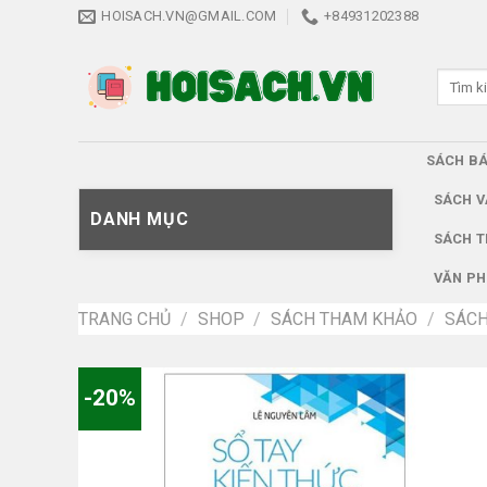
Skip
HOISACH.VN@GMAIL.COM
+84931202388
to
content
Tìm
kiếm:
SÁCH B
SÁCH V
DANH MỤC
SÁCH T
VĂN PH
TRANG CHỦ
/
SHOP
/
SÁCH THAM KHẢO
/
SÁCH
-20%