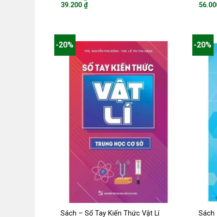
gốc
39.200
₫
56.0
là:
Giá
Giá
49.000 ₫.
hiện
hiện
tại
tại
là:
là:
39.200 ₫.
56.000
-20%
-20%
Sách – Sổ Tay Kiến Thức Vật Lí
Sách 