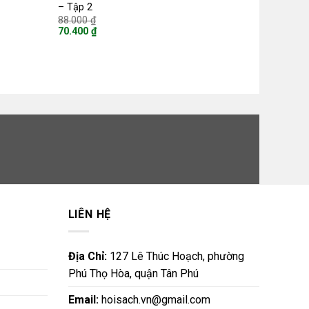
– Tập 2
Giá
88.000
₫
gốc
70.400
₫
là:
Giá
88.000 ₫.
hiện
tại
là:
70.400 ₫.
LIÊN HỆ
Địa Chỉ:
127 Lê Thúc Hoạch, phường
Phú Thọ Hòa, quận Tân Phú
Email:
hoisach.vn@gmail.com