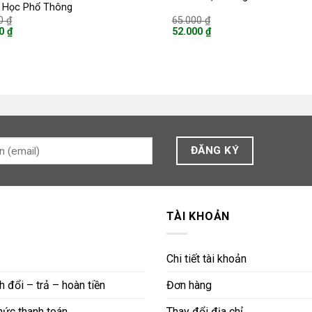
 Học Phổ Thông
Giá
Giá
00
₫
65.000
₫
gốc
gốc
00
₫
52.000
₫
là:
là:
Giá
90.000 ₫.
65.000 ₫.
hiện
tại
là:
 ₫.
52.000 ₫.
TÀI KHOẢN
Chi tiết tài khoản
 đổi – trả – hoàn tiền
Đơn hàng
ức thanh toán
Thay đổi địa chỉ