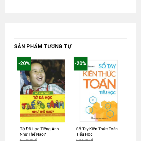
SẢN PHẨM TƯƠNG TỰ
-20%
-20%
Tớ Đã Học Tiếng Anh
Sổ Tay Kiến Thức Toán
Như Thế Nào?
Tiểu Học
Giá
Giá
65.000
₫
50.000
₫