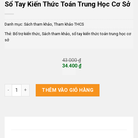
Sổ Tay Kiến Thức Toán Trung Học Cơ Sở
Danh mục:
Sách tham khảo
,
Tham khảo THCS
Thẻ:
Bổ trợ kiến thức
,
Sách tham khảo
,
sổ tay kiến thức toán trung học cơ
sở
43.000
₫
Giá
34.400
₫
gốc
Giá
là:
hiện
43.000 ₫.
tại
là:
Sổ Tay Kiến Thức Toán Trung Học Cơ Sở số lượng
THÊM VÀO GIỎ HÀNG
34.400 ₫.