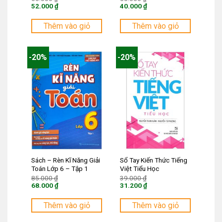
gốc
gốc
52.000
₫
40.000
₫
là:
là:
Giá
Giá
65.000 ₫.
50.000 ₫.
hiện
hiện
tại
tại
Thêm vào giỏ
Thêm vào giỏ
là:
là:
52.000 ₫.
40.000 ₫.
-20%
-20%
Sách – Rèn Kĩ Năng Giải
Sổ Tay Kiến Thức Tiếng
Toán Lớp 6 – Tập 1
Việt Tiểu Học
Giá
Giá
85.000
₫
39.000
₫
gốc
gốc
68.000
₫
31.200
₫
là:
là:
Giá
Giá
85.000 ₫.
39.000 ₫.
hiện
hiện
tại
tại
Thêm vào giỏ
Thêm vào giỏ
là:
là:
68.000 ₫.
31.200 ₫.