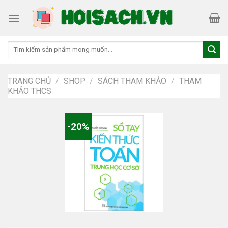
Skip
to
content
Tìm
kiếm:
TRANG CHỦ
/
SHOP
/
SÁCH THAM KHẢO
/
THAM
KHẢO THCS
-20%