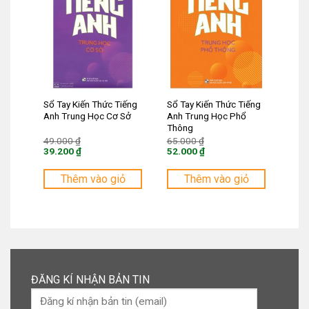
Sổ Tay Kiến Thức Tiếng
Sổ Tay Kiến Thức Tiếng
Anh Trung Học Cơ Sở
Anh Trung Học Phổ
Thông
Giá
Giá
49.000
₫
65.000
₫
gốc
gốc
39.200
₫
52.000
₫
là:
là:
Giá
Giá
49.000 ₫.
65.000 ₫.
hiện
hiện
tại
tại
Thêm vào giỏ
Thêm vào giỏ
là:
là:
39.200 ₫.
52.000 ₫.
ĐĂNG KÍ NHẬN BẢN TIN