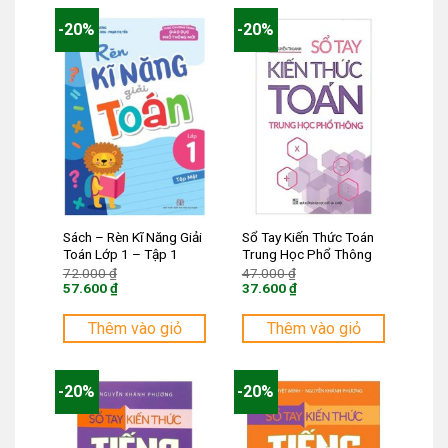
-20%
-20%
Sách – Rèn Kĩ Năng Giải
Sổ Tay Kiến Thức Toán
Toán Lớp 1 – Tập 1
Trung Học Phổ Thông
Giá
Giá
72.000
₫
47.000
₫
gốc
gốc
57.600
₫
37.600
₫
là:
là:
Giá
Giá
72.000 ₫.
47.000 ₫.
hiện
hiện
tại
tại
Thêm vào giỏ
Thêm vào giỏ
là:
là:
57.600 ₫.
37.600 ₫.
-20%
-20%