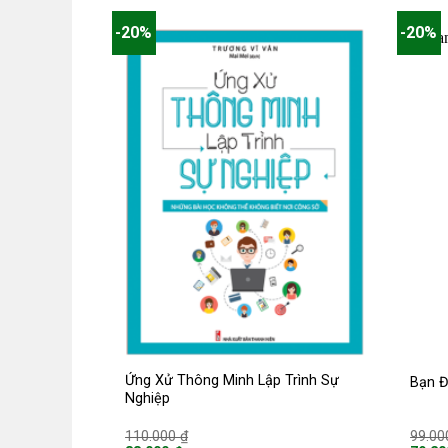
là:
là:
70.400 ₫.
104.0
-20%
-20%
Ứng Xử Thông Minh Lập Trình Sự
Bạn Đ
Nghiệp
Giá
110.000
₫
99.0