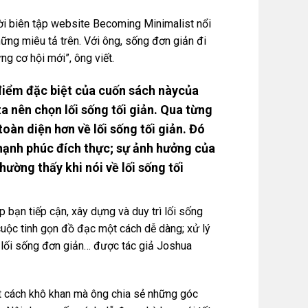
ời biên tập website Becoming Minimalist nổi
hững miêu tả trên. Với ông, sống đơn giản đi
ng cơ hội mới”, ông viết.
g điểm đặc biệt của cuốn sách nàycủa
a nên chọn lối sống tối giản. Qua từng
oàn diện hơn về lối sống tối giản. Đó
 hạnh phúc đích thực; sự ảnh hưởng của
ường thấy khi nói về lối sống tối
 bạn tiếp cận, xây dựng và duy trì lối sống
cuộc tinh gọn đồ đạc một cách dễ dàng; xử lý
ì lối sống đơn giản… được tác giả Joshua
t cách khô khan mà ông chia sẻ những góc