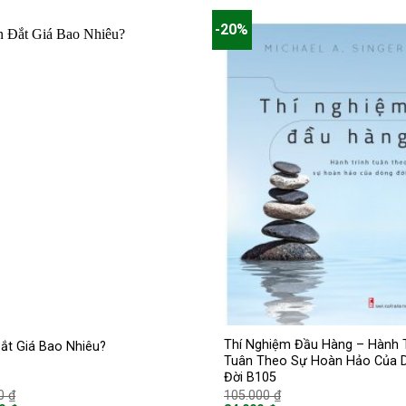
là:
00 ₫.
108.800 ₫.
-20%
Thí Nghiệm Đầu Hàng – Hành T
ắt Giá Bao Nhiêu?
Tuân Theo Sự Hoàn Hảo Của 
Đời B105
Giá
Giá
00
₫
105.000
₫