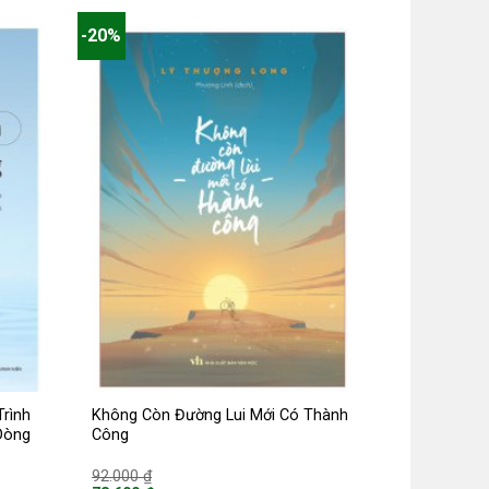
là:
70.400 ₫.
-20%
rình
Không Còn Đường Lui Mới Có Thành
Dòng
Công
Giá
92.000
₫