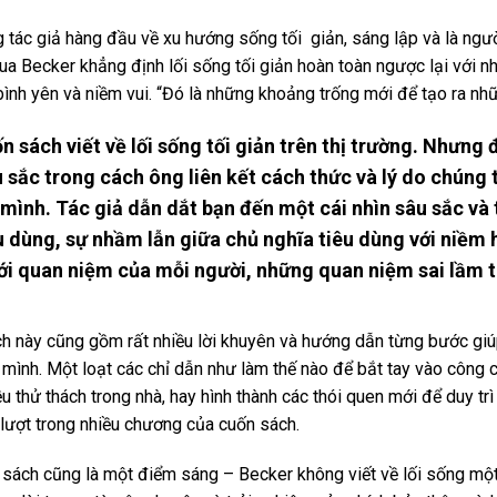
 tác giả hàng đầu về xu hướng sống tối giản, sáng lập và là ngư
hua Becker khẳng định lối sống tối giản hoàn toàn ngược lại với n
bình yên và niềm vui. “Đó là những khoảng trống mới để tạo ra nhữ
ốn sách viết về lối sống tối giản trên thị trường. Nhưn
 sắc trong cách ông liên kết cách thức và lý do chúng t
mình. Tác giả dẫn dắt bạn đến một cái nhìn sâu sắc và t
êu dùng, sự nhầm lẫn giữa chủ nghĩa tiêu dùng với niềm
với quan niệm của mỗi người, những quan niệm sai lầm th
ch này cũng gồm rất nhiều lời khuyên và hướng dẫn từng bước giúp
 mình. Một loạt các chỉ dẫn như làm thế nào để bắt tay vào công 
u thử thách trong nhà, hay hình thành các thói quen mới để duy tr
 lượt trong nhiều chương của cuốn sách.
 sách cũng là một điểm sáng – Becker không viết về lối sống mộ