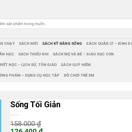
ÁN CHẠY
SÁCH MỚI
SÁCH KỸ NĂNG SỐNG
SÁCH QUẢN LÝ – KINH 
ĂN HỌC
SÁCH THIẾU NHI
SÁCH MẸ VÀ BÉ – GIÁO DỤC CON
RIẾT HỌC – LỊCH SỬ, TÔN GIÁO
SÁCH QUÝ HIẾM
ÒNG PHẨM – DỤNG CỤ HỌC TẬP
ĐỒ CHƠI TRẺ EM
Sống Tối Giản
Giá
158.000
₫
gốc
126.400
₫