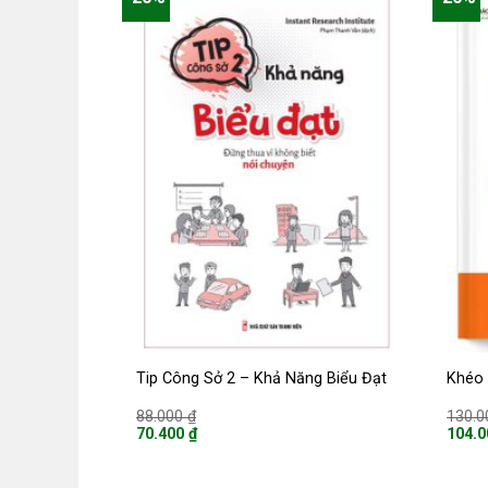
Tip Công Sở 2 – Khả Năng Biểu Đạt
Khéo 
Giá
88.000
₫
130.
gốc
70.400
₫
104.
là:
Giá
Giá
88.000 ₫.
hiện
hiện
tại
tại