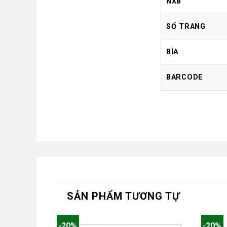
NXB
SỐ TRANG
BÌA
BARCODE
SẢN PHẨM TƯƠNG TỰ
-20%
-20%