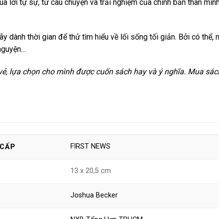
ua lời tự sự, từ câu chuyện và trải nghiệm của chính bản thân mìn
ãy dành thời gian để thử tìm hiểu về lối sống tối giản. Bởi có th
 nguyện…
vẻ, lựa chọn cho mình được cuốn sách hay và ý nghĩa. Mua sác
FIRST NEWS
 CẤP
13 x 20,5 cm
Joshua Becker