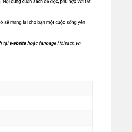
h. Nội dung cuốn sách dễ đọc, phù hợp với tất
ể, nó sẽ mang lại cho bạn một cuộc sống yên
h tại
website
hoặc
fanpage Hoisach.vn