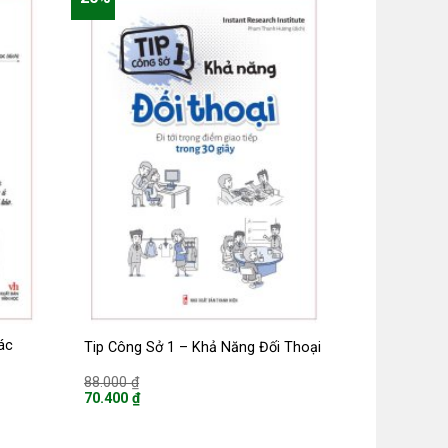
ác
Tip Công Sở 1 – Khả Năng Đối Thoại
Giá
88.000
₫
gốc
70.400
₫
là:
Giá
88.000 ₫.
hiện
tại