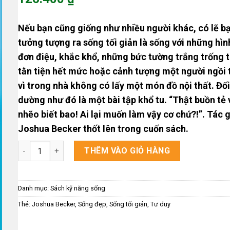
là:
Giá
158.000 ₫.
hiện
Nếu bạn cũng giống như nhiều người khác, có lẽ b
tại
tưởng tượng ra sống tối giản là sống với những hìn
là:
đơn điệu, khắc khổ, những bức tường trắng trống t
126.400 ₫.
tằn tiện hết mức hoặc cảnh tượng một người ngồi 
vì trong nhà không có lấy một món đồ nội thất. Đối
dường như đó là một bài tập khổ tu. “Thật buồn tẻ 
nhẽo biết bao! Ai lại muốn làm vậy cơ chứ?!”. Tác g
Joshua Becker thốt lên trong cuốn sách.
Sống Tối Giản số lượng
THÊM VÀO GIỎ HÀNG
Danh mục:
Sách kỹ năng sống
Thẻ:
Joshua Becker
,
Sống đẹp
,
Sống tối giản
,
Tư duy