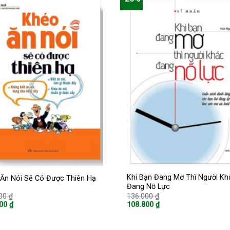
Khi Bạn Đang Mơ Thì Người Kh
Ăn Nói Sẽ Có Được Thiên Hạ
Đang Nỗ Lực
Giá
Giá
000
₫
136.000
₫
gốc
gốc
000
₫
108.800
₫
là:
là:
Giá
130.000 ₫.
136.000 ₫.
hiện
tại