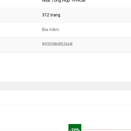
NXB Tổng Hợp TPHCM
312 trang
Bìa mềm
8935086852668
-20%