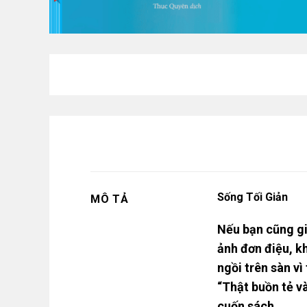
Sống Tối Giản
MÔ TẢ
Nếu bạn cũng gi
ảnh đơn điệu, k
ngồi trên sàn vì
“Thật buồn tẻ v
cuốn sách.