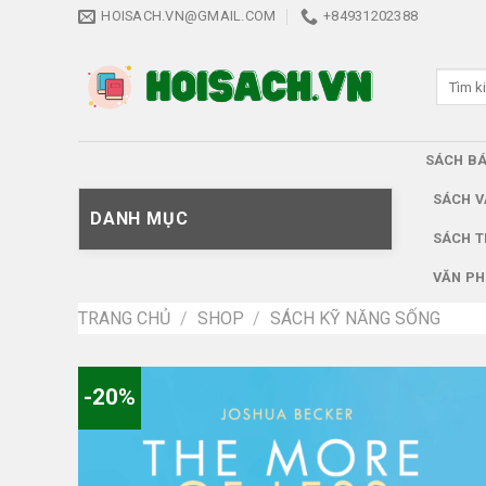
Skip
HOISACH.VN@GMAIL.COM
+84931202388
to
content
Tìm
kiếm:
SÁCH B
SÁCH V
DANH MỤC
SÁCH T
VĂN PH
TRANG CHỦ
/
SHOP
/
SÁCH KỸ NĂNG SỐNG
-20%