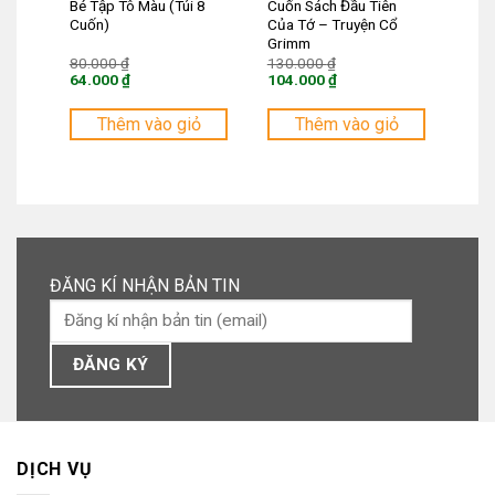
Bé Tập Tô Màu (Túi 8
Cuốn Sách Đầu Tiên
Cuốn)
Của Tớ – Truyện Cổ
Grimm
Giá
Giá
80.000
₫
130.000
₫
gốc
gốc
64.000
₫
104.000
₫
là:
là:
Giá
Giá
80.000 ₫.
130.000 ₫.
hiện
hiện
tại
tại
Thêm vào giỏ
Thêm vào giỏ
là:
là:
64.000 ₫.
104.000 ₫.
ĐĂNG KÍ NHẬN BẢN TIN
DỊCH VỤ