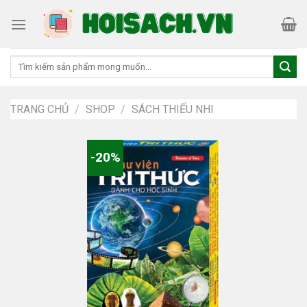
Skip
to
content
Tìm
kiếm:
TRANG CHỦ
/
SHOP
/
SÁCH THIẾU NHI
-20%