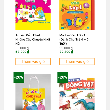
Truyện Kể 5 Phút –
Mai Em Vào Lớp 1
Những Câu Chuyện Khôi
(Dành Cho Trẻ 4 – 5
Hài
Tuổi)
Giá
Giá
65.000
₫
99.000
₫
gốc
gốc
52.000
₫
79.200
₫
là:
là:
Giá
Giá
65.000 ₫.
99.000 ₫.
hiện
hiện
tại
tại
Thêm vào giỏ
Thêm vào giỏ
là:
là:
52.000 ₫.
79.200 ₫.
-20%
-20%