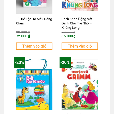
Túi Bé Tập Tô Màu Công
Bách Khoa Động Vật
Chúa
Dành Cho Trẻ Nhỏ –
Khủng Long
Giá
Giá
90.000
₫
70.000
₫
gốc
gốc
72.000
₫
56.000
₫
là:
là:
Giá
Giá
90.000 ₫.
70.000 ₫.
hiện
hiện
tại
tại
Thêm vào giỏ
Thêm vào giỏ
là:
là:
72.000 ₫.
56.000 ₫.
-20%
-20%