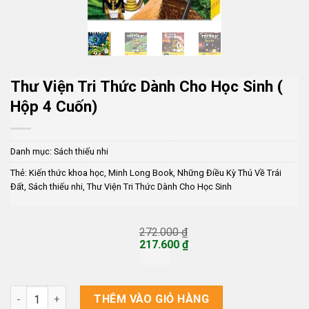
Thư Viện Tri Thức Dành Cho Học Sinh (
Hộp 4 Cuốn)
Danh mục:
Sách thiếu nhi
Thẻ:
Kiến thức khoa học
,
Minh Long Book
,
Những Điều Kỳ Thú Về Trái
Đất
,
Sách thiếu nhi
,
Thư Viện Tri Thức Dành Cho Học Sinh
272.000
₫
Giá
217.600
₫
gốc
Giá
là:
hiện
272.000 ₫.
tại
là:
Thư Viện Tri Thức Dành Cho Học Sinh ( Hộp 4 Cuốn) số lượng
THÊM VÀO GIỎ HÀNG
217.600 ₫.