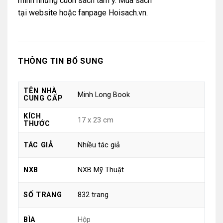
mình những cuốn sách tâm ý. Mua sách
tại
website
hoặc
fanpage Hoisach.vn.
THÔNG TIN BỔ SUNG
TÊN NHÀ
Minh Long Book
CUNG CẤP
KÍCH
17 x 23 cm
THƯỚC
Nhiều tác giả
TÁC GIẢ
NXB Mỹ Thuật
NXB
832 trang
SỐ TRANG
Hộp
BÌA