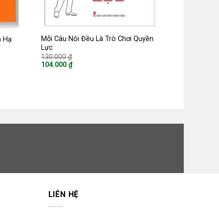
Mỗi Câu Nói Đều Là Trò Chơi Quyền
n Hạ
Lực
Giá
130.000
₫
gốc
104.000
₫
là:
Giá
130.000 ₫.
hiện
tại
là:
104.000 ₫.
LIÊN HỆ