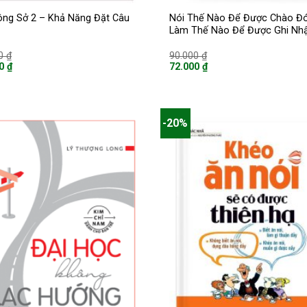
ông Sở 2 – Khả Năng Đặt Câu
Nói Thế Nào Để Được Chào Đó
Làm Thế Nào Để Được Ghi Nh
Giá
Giá
00
₫
90.000
₫
gốc
gốc
00
₫
72.000
₫
là:
là:
Giá
97.000 ₫.
90.000 ₫.
hiện
tại
là:
 ₫.
72.000 ₫.
-20%