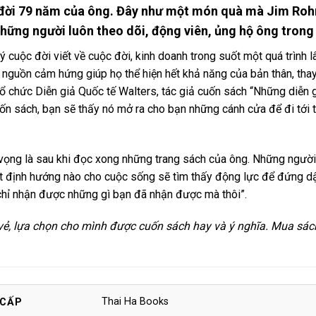
 đời 79 năm của ông. Đây như một món quà mà Jim Rohn
hững người luôn theo dõi, động viên, ủng hộ ông trong
lý cuộc đời viết về cuộc đời, kinh doanh trong suốt một quá trình
nguồn cảm hứng giúp họ thể hiện hết khả năng của bản thân, thay
Tổ chức Diễn giả Quốc tế Walters, tác giả cuốn sách “Những diễn 
uốn sách, bạn sẽ thấy nó mở ra cho bạn những cánh cửa để đi tới
vọng là sau khi đọc xong những trang sách của ông. Những người
 định hướng nào cho cuộc sống sẽ tìm thấy động lực để đứng dậy 
chỉ nhận được những gì bạn đã nhận được mà thôi”.
vẻ, lựa chọn cho mình được cuốn sách hay và ý nghĩa. Mua sác
Thai Ha Books
 CẤP