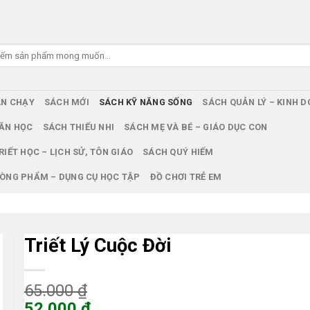
ÁN CHẠY
SÁCH MỚI
SÁCH KỸ NĂNG SỐNG
SÁCH QUẢN LÝ – KINH 
ĂN HỌC
SÁCH THIẾU NHI
SÁCH MẸ VÀ BÉ – GIÁO DỤC CON
RIẾT HỌC – LỊCH SỬ, TÔN GIÁO
SÁCH QUÝ HIẾM
ÒNG PHẨM – DỤNG CỤ HỌC TẬP
ĐỒ CHƠI TRẺ EM
Triết Lý Cuộc Đời
Giá
65.000
₫
gốc
52.000
₫