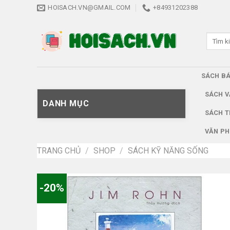
Skip
HOISACH.VN@GMAIL.COM
+84931202388
to
content
Tìm
kiếm:
SÁCH B
SÁCH V
DANH MỤC
SÁCH T
VĂN PH
TRANG CHỦ
/
SHOP
/
SÁCH KỸ NĂNG SỐNG
-20%