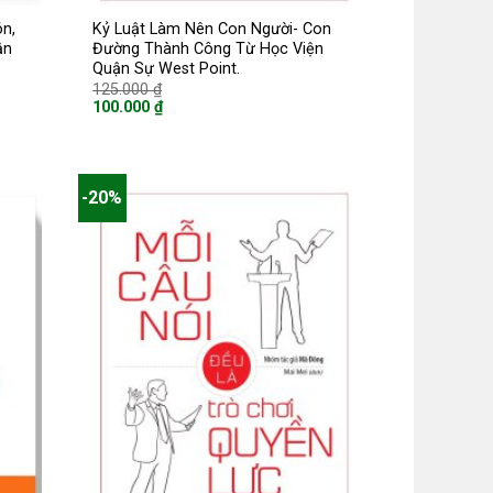
n,
Kỷ Luật Làm Nên Con Người- Con
ận
Đường Thành Công Từ Học Viện
Quận Sự West Point.
Giá
125.000
₫
gốc
100.000
₫
là:
Giá
125.000 ₫.
hiện
tại
là:
100.000 ₫.
-20%