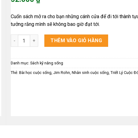
là:
Giá
65.000 ₫.
hiện
Cuốn sách mở ra cho bạn những cánh cửa để đi tới thành t
tại
tưởng rằng mình sẽ không bao giờ đạt tới.
là:
52.000 ₫.
Triết Lý Cuộc Đời số lượng
THÊM VÀO GIỎ HÀNG
Danh mục:
Sách kỹ năng sống
Thẻ:
Bài học cuộc sống
,
Jim Rohn
,
Nhân sinh cuộc sống
,
Triết Lý Cuộc Đờ