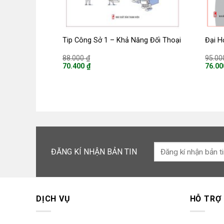
Tip Công Sở 1 – Khả Năng Đối Thoại
Đại H
Giá
88.000
₫
95.0
gốc
70.400
₫
76.0
là:
Giá
Giá
88.000 ₫.
hiện
hiện
tại
tại
là:
là:
70.400 ₫.
76.000
ĐĂNG KÍ NHẬN BẢN TIN
DỊCH VỤ
HỖ TRỢ