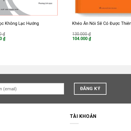
ọc Không Lạc Hướng
Khéo Ăn Nói Sẽ Có Được Thiê
Giá
Giá
00
₫
130.000
₫
gốc
gốc
00
₫
104.000
₫
là:
là:
Giá
95.000 ₫.
130.000 ₫.
hiện
tại
là:
 ₫.
104.000 ₫.
TÀI KHOẢN