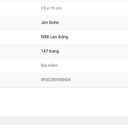
13 x 19 cm
Jim Rohn
NXB Lao Động
147 trang
Bìa mềm
8935280908406