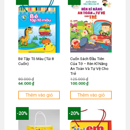
Bé Tập Tô Màu (Túi 8
Cuốn Sách Đầu Tiên
Cuốn)
Của Tớ – Rèn Kĩ Năng
An Toàn Và Tự Vệ Cho
Trẻ
Giá
Giá
80.000
₫
125.000
₫
gốc
gốc
64.000
₫
100.000
₫
là:
là:
Giá
Giá
80.000 ₫.
125.000 ₫.
hiện
hiện
tại
tại
Thêm vào giỏ
Thêm vào giỏ
là:
là:
64.000 ₫.
100.000 ₫.
-20%
-20%