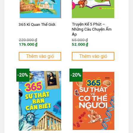
Truyện Kể 5 Phút –
365 Kì Quan Thế Giới.
Những Câu Chuyện Ấm
Áp
Giá
Giá
220.000
₫
65.000
₫
gốc
gốc
176.000
₫
52.000
₫
là:
là:
Giá
Giá
220.000 ₫.
65.000 ₫.
hiện
hiện
tại
tại
Thêm vào giỏ
Thêm vào giỏ
là:
là:
176.000 ₫.
52.000 ₫.
-20%
-20%