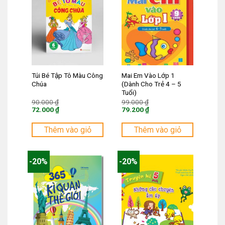
Túi Bé Tập Tô Màu Công
Mai Em Vào Lớp 1
Chúa
(Dành Cho Trẻ 4 – 5
Tuổi)
Giá
Giá
90.000
₫
99.000
₫
gốc
gốc
72.000
₫
79.200
₫
là:
là:
Giá
Giá
90.000 ₫.
99.000 ₫.
hiện
hiện
tại
tại
Thêm vào giỏ
Thêm vào giỏ
là:
là:
72.000 ₫.
79.200 ₫.
-20%
-20%