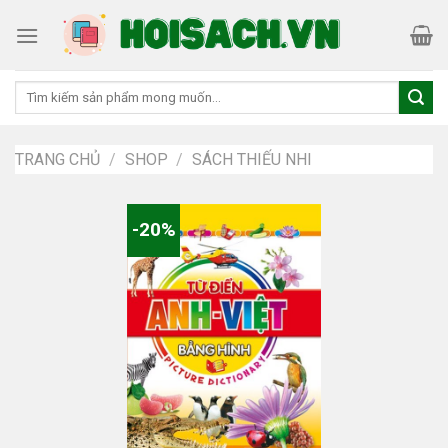
Skip
to
content
Tìm
kiếm:
TRANG CHỦ
/
SHOP
/
SÁCH THIẾU NHI
-20%