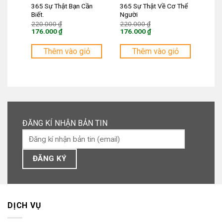
365 Sự Thật Bạn Cần
365 Sự Thật Về Cơ Thể
Biết.
Người
Giá
Giá
220.000
₫
220.000
₫
gốc
gốc
176.000
₫
176.000
₫
là:
là:
Giá
Giá
220.000 ₫.
220.000 ₫.
hiện
hiện
tại
tại
Thêm vào giỏ
Thêm vào giỏ
là:
là:
176.000 ₫.
176.000 ₫.
ĐĂNG KÍ NHẬN BẢN TIN
DỊCH VỤ