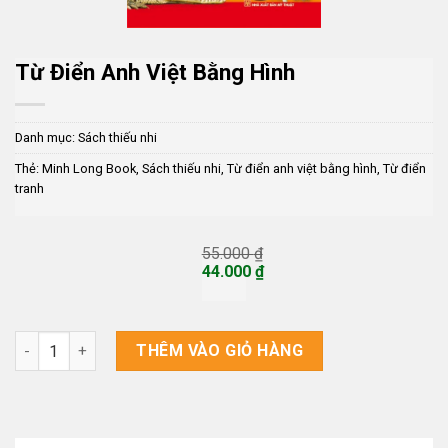
Từ Điển Anh Việt Bằng Hình
Danh mục:
Sách thiếu nhi
Thẻ:
Minh Long Book
,
Sách thiếu nhi
,
Từ điển anh việt bằng hình
,
Từ điển
tranh
55.000
₫
Giá
44.000
₫
gốc
Giá
là:
hiện
55.000 ₫.
tại
là:
Từ Điển Anh Việt Bằng Hình số lượng
THÊM VÀO GIỎ HÀNG
44.000 ₫.