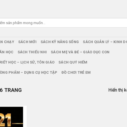
ÁN CHẠY
SÁCH MỚI
SÁCH KỸ NĂNG SỐNG
SÁCH QUẢN LÝ – KINH 
ĂN HỌC
SÁCH THIẾU NHI
SÁCH MẸ VÀ BÉ – GIÁO DỤC CON
RIẾT HỌC – LỊCH SỬ, TÔN GIÁO
SÁCH QUÝ HIẾM
ÒNG PHẨM – DỤNG CỤ HỌC TẬP
ĐỒ CHƠI TRẺ EM
6 TRANG
Hiển thị 