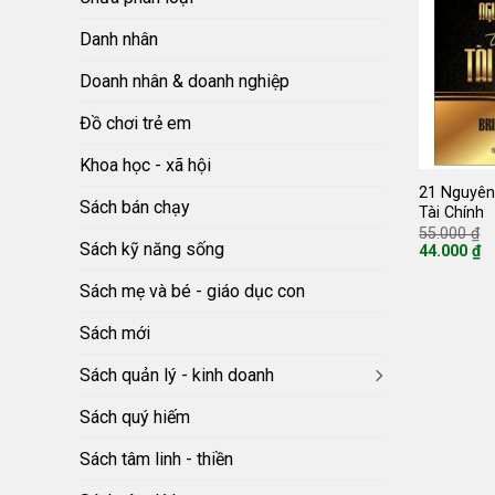
Danh nhân
Doanh nhân & doanh nghiệp
Đồ chơi trẻ em
Khoa học - xã hội
21 Nguyên
Sách bán chạy
Tài Chính
G
55.000
₫
g
Sách kỹ năng sống
44.000
₫
là
Giá
5
hiện
Sách mẹ và bé - giáo dục con
tại
là:
44.000 ₫.
Sách mới
Sách quản lý - kinh doanh
Sách quý hiếm
Sách tâm linh - thiền