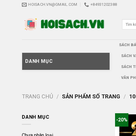
Skip
HOISACH.VN@GMAIL.COM
+84931202388
to
content
Tìm
kiếm:
SÁCH B
SÁCH V
DANH MỤC
SÁCH T
VĂN PH
TRANG CHỦ
/
SẢN PHẨM SỐ TRANG
/
10
DANH MỤC
-20%
Chưa phân loại