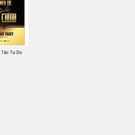
 Tắc Tự Do
iá
ốc
:
5.000 ₫.