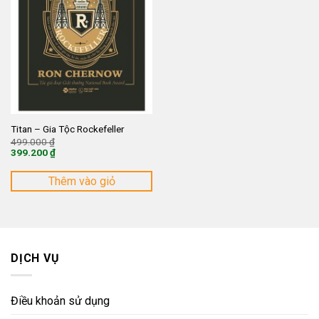
Titan – Gia Tộc Rockefeller
Giá
499.000
₫
gốc
399.200
₫
là:
Giá
499.000 ₫.
hiện
tại
Thêm vào giỏ
là:
399.200 ₫.
DỊCH VỤ
Điều khoản sử dụng