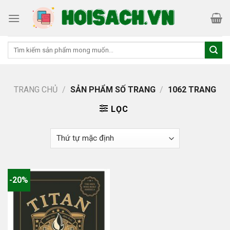
Skip
to
content
Tìm
kiếm:
TRANG CHỦ
/
SẢN PHẨM SỐ TRANG
/
1062 TRANG
LỌC
-20%