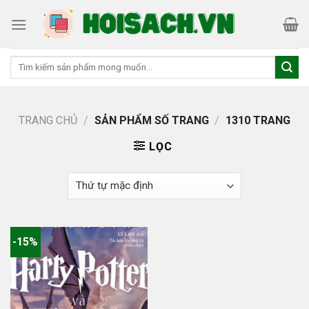
Skip
to
content
Tìm
kiếm:
TRANG CHỦ
/
SẢN PHẨM SỐ TRANG
/
1310 TRANG
LỌC
-15%