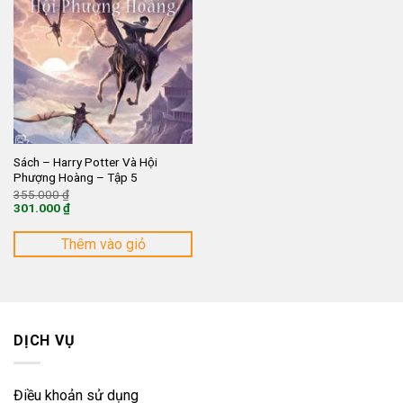
Sách – Harry Potter Và Hội
Phượng Hoàng – Tập 5
Giá
355.000
₫
gốc
301.000
₫
là:
Giá
355.000 ₫.
hiện
tại
Thêm vào giỏ
là:
301.000 ₫.
DỊCH VỤ
Điều khoản sử dụng