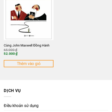
Cùng John Maxwell Đồng Hành
Giá
65.000
₫
gốc
52.000
₫
là:
Giá
65.000 ₫.
hiện
tại
Thêm vào giỏ
là:
52.000 ₫.
DỊCH VỤ
Điều khoản sử dụng