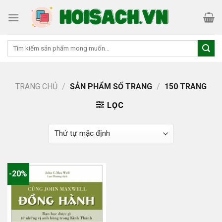
Skip
to
content
Tìm
kiếm:
TRANG CHỦ
/
SẢN PHẨM SỐ TRANG
/
150 TRANG
LỌC
-20%