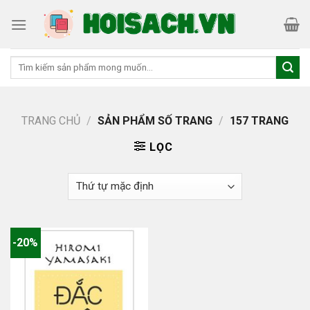
Skip
to
content
Tìm
kiếm:
TRANG CHỦ
/
SẢN PHẨM SỐ TRANG
/
157 TRANG
LỌC
-20%