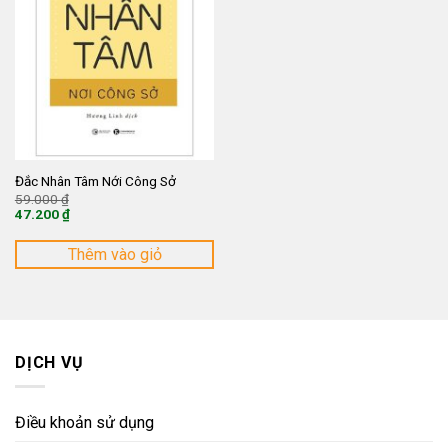
Đắc Nhân Tâm Nới Công Sở
Giá
59.000
₫
gốc
47.200
₫
là:
Giá
59.000 ₫.
hiện
tại
Thêm vào giỏ
là:
47.200 ₫.
DỊCH VỤ
Điều khoản sử dụng