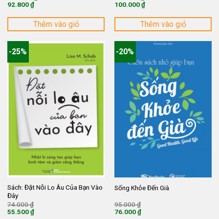
gốc
gốc
92.800
₫
100.000
₫
là:
là:
Giá
Giá
116.000 ₫.
125.000 ₫.
hiện
hiện
tại
tại
Thêm vào giỏ
Thêm vào giỏ
là:
là:
92.800 ₫.
100.000 ₫.
-25%
-20%
Sách: Đặt Nỗi Lo Âu Của Bạn Vào
Sống Khỏe Đến Già
Đây
Giá
Giá
74.000
₫
95.000
₫
gốc
gốc
55.500
₫
76.000
₫
là:
là:
Giá
Giá