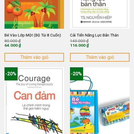
Bé Vào Lớp Một (Bộ Túi 8 Cuốn)
Cải Tiến Năng Lực Bản Thân
Giá
Giá
80.000
₫
145.000
₫
gốc
gốc
64.000
₫
116.000
₫
là:
là:
Giá
Giá
80.000 ₫.
145.000 ₫.
hiện
hiện
tại
tại
Thêm vào giỏ
Thêm vào giỏ
là:
là:
64.000 ₫.
116.000 ₫.
-20%
-20%