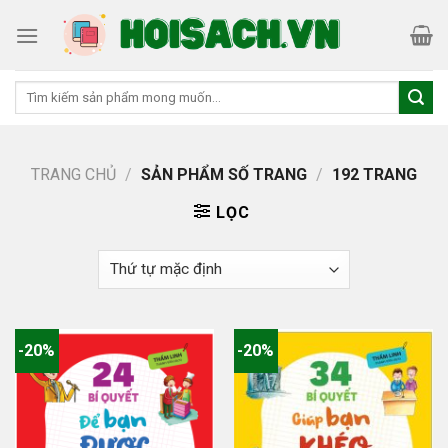
Skip
to
content
Tìm
kiếm:
TRANG CHỦ
/
SẢN PHẨM SỐ TRANG
/
192 TRANG
LỌC
-20%
-20%