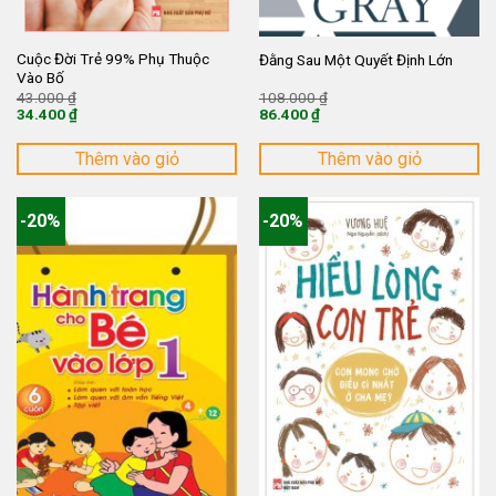
Cuộc Đời Trẻ 99% Phụ Thuộc
Đằng Sau Một Quyết Định Lớn
Vào Bố
Giá
Giá
43.000
₫
108.000
₫
gốc
gốc
34.400
₫
86.400
₫
là:
là:
Giá
Giá
43.000 ₫.
108.000 ₫.
hiện
hiện
tại
tại
Thêm vào giỏ
Thêm vào giỏ
là:
là:
34.400 ₫.
86.400 ₫.
-20%
-20%