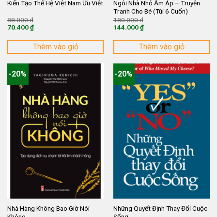
Ngôi Nhà Nhỏ Ấm Áp – Truyện
Kiến Tạo Thế Hệ Việt Nam Ưu Việt
Tranh Cho Bé (Túi 6 Cuốn)
Giá
Giá
88.000
₫
180.000
₫
gốc
gốc
70.400
₫
144.000
₫
là:
là:
Giá
Giá
88.000 ₫.
180.000 ₫.
hiện
hiện
tại
tại
Thêm vào giỏ
Thêm vào giỏ
là:
là:
70.400 ₫.
144.000 ₫.
-20%
-20%
Nhà Hàng Không Bao Giờ Nói
Những Quyết Định Thay Đổi Cuộc
Không
Sống