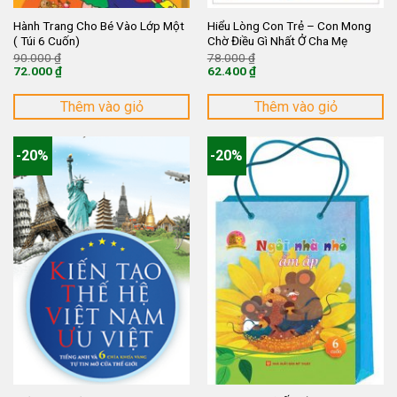
Hành Trang Cho Bé Vào Lớp Một
Hiểu Lòng Con Trẻ – Con Mong
( Túi 6 Cuốn)
Chờ Điều Gì Nhất Ở Cha Mẹ
Giá
Giá
90.000
₫
78.000
₫
gốc
gốc
72.000
₫
62.400
₫
là:
là:
Giá
Giá
90.000 ₫.
78.000 ₫.
hiện
hiện
tại
tại
Thêm vào giỏ
Thêm vào giỏ
là:
là:
72.000 ₫.
62.400 ₫.
-20%
-20%