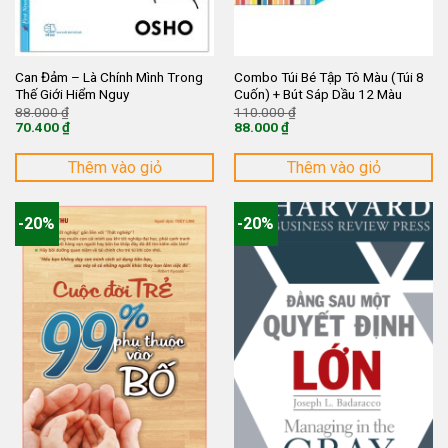
Can Đảm – Là Chính Mình Trong
Combo Túi Bé Tập Tô Màu (Túi 8
Thế Giới Hiểm Nguy
Cuốn) + Bút Sáp Dầu 12 Màu
Giá
Giá
88.000
₫
110.000
₫
gốc
gốc
70.400
₫
88.000
₫
là:
là:
Giá
Giá
88.000 ₫.
110.000 ₫.
hiện
hiện
tại
tại
Thêm vào giỏ
Thêm vào giỏ
là:
là:
70.400 ₫.
88.000 ₫.
-20%
-20%