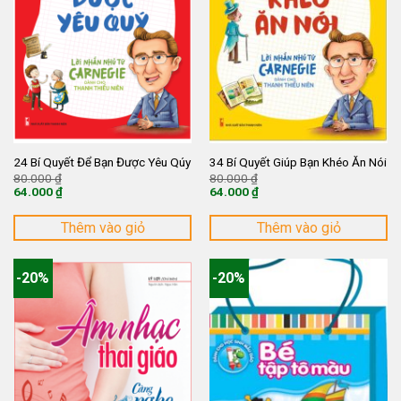
24 Bí Quyết Để Bạn Được Yêu Qúy
34 Bí Quyết Giúp Bạn Khéo Ăn Nói
Giá
Giá
80.000
₫
80.000
₫
gốc
gốc
64.000
₫
64.000
₫
là:
là:
Giá
Giá
80.000 ₫.
80.000 ₫.
hiện
hiện
tại
tại
Thêm vào giỏ
Thêm vào giỏ
là:
là:
64.000 ₫.
64.000 ₫.
-20%
-20%