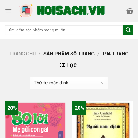
Skip
to
content
Tìm
kiếm:
TRANG CHỦ
/
SẢN PHẨM SỐ TRANG
/
194 TRANG
LỌC
-20%
-20%