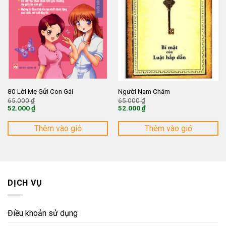
80 Lời Mẹ Gửi Con Gái
Người Nam Châm
Giá
Giá
65.000
₫
65.000
₫
gốc
gốc
52.000
₫
52.000
₫
là:
là:
Giá
Giá
65.000 ₫.
65.000 ₫.
hiện
hiện
tại
tại
Thêm vào giỏ
Thêm vào giỏ
là:
là:
52.000 ₫.
52.000 ₫.
DỊCH VỤ
Điều khoản sử dụng