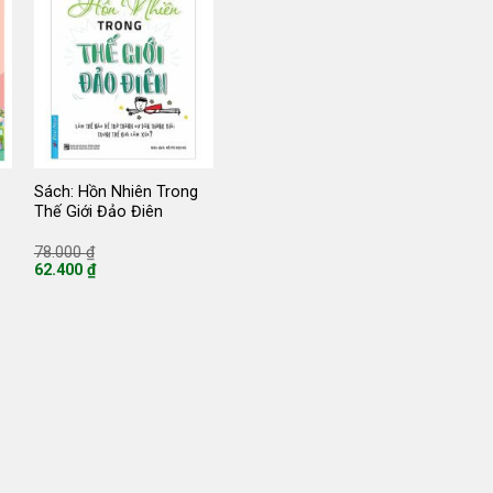
Sách: Hồn Nhiên Trong
Thế Giới Đảo Điên
Giá
78.000
₫
gốc
62.400
₫
là:
Giá
78.000 ₫.
hiện
tại
là:
62.400 ₫.