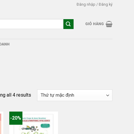
Đăng nhập / Đăng ký
GIỎ HÀNG
DOANH
g all 4 results
-20%