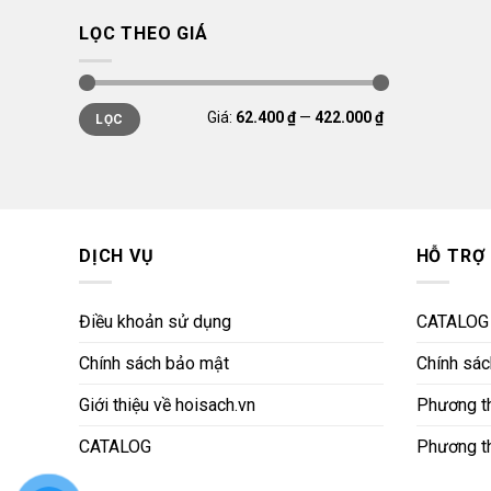
LỌC THEO GIÁ
Giá
Giá
Giá:
62.400 ₫
—
422.000 ₫
LỌC
thấp
cao
nhất
nhất
DỊCH VỤ
HỖ TRỢ
Điều khoản sử dụng
CATALOG
Chính sách bảo mật
Chính sách
Giới thiệu về hoisach.vn
Phương th
CATALOG
Phương t