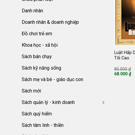
Danh nhân
Doanh nhân & doanh nghiệp
Đồ chơi trẻ em
Khoa học - xã hội
Luật Hấp 
Sách bán chạy
Tối Cao
Sách kỹ năng sống
G
85.000
₫
g
68.000
₫
là
Giá
Sách mẹ và bé - giáo dục con
8
hiện
tại
là:
Sách mới
68.000 ₫.
Sách quản lý - kinh doanh
Sách quý hiếm
Sách tâm linh - thiền