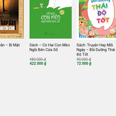
Dẫn – Bí Mật
Sách – Có Hai Con Mèo
Sách: Truyện Hay Mỗi
Ngồi Bên Cửa Sổ
Ngày – Bồi Dưỡng Thái
Độ Tốt
iá
Giá
Giá
480.000
₫
90.000
₫
ốc
gốc
gốc
422.000
₫
72.000
₫
:
là:
là:
Giá
Giá
5.000 ₫.
480.000 ₫.
90.000 ₫.
hiện
hiện
tại
tại
là:
là:
422.000 ₫.
72.000 ₫.