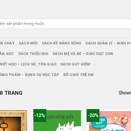
ÁN CHẠY
SÁCH MỚI
SÁCH KỸ NĂNG SỐNG
SÁCH QUẢN LÝ – KINH 
ĂN HỌC
SÁCH THIẾU NHI
SÁCH MẸ VÀ BÉ – GIÁO DỤC CON
RIẾT HỌC – LỊCH SỬ, TÔN GIÁO
SÁCH QUÝ HIẾM
ÒNG PHẨM – DỤNG CỤ HỌC TẬP
ĐỒ CHƠI TRẺ EM
8 TRANG
Showin
-12%
-20%