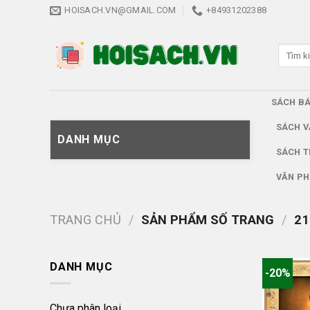
Skip
HOISACH.VN@GMAIL.COM
+84931202388
to
content
Tìm
kiếm:
SÁCH B
SÁCH V
DANH MỤC
SÁCH T
VĂN PH
TRANG CHỦ
/
SẢN PHẨM SỐ TRANG
/
21
DANH MỤC
-20%
Chưa phân loại