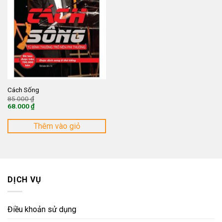
Cách Sống
Giá
85.000
₫
gốc
68.000
₫
là:
Giá
85.000 ₫.
hiện
tại
Thêm vào giỏ
là:
68.000 ₫.
DỊCH VỤ
Điều khoản sử dụng