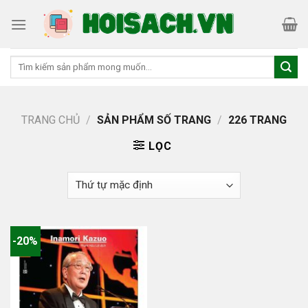
Skip
to
content
Tìm
kiếm:
TRANG CHỦ
/
SẢN PHẨM SỐ TRANG
/
226 TRANG
LỌC
-20%