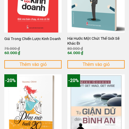
Hài Hước Một Chút Thế Giới Sẽ
Giá Trong Chiến Lược Kinh Doanh
Khác Đi
Giá
Giá
75.000
₫
80.000
₫
gốc
gốc
60.000
₫
64.000
₫
là:
là:
Giá
Giá
75.000 ₫.
80.000 ₫.
hiện
hiện
tại
tại
Thêm vào giỏ
Thêm vào giỏ
là:
là:
60.000 ₫.
64.000 ₫.
-20%
-20%