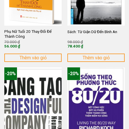
Phụ Nữ Tuổi 20 Thay Đổi Để
Sách: Từ Giận Dữ Đến Bình An
Thành Công
Giá
Giá
70.000
₫
98.000
₫
gốc
gốc
56.000
₫
78.400
₫
là:
là:
Giá
Giá
70.000 ₫.
98.000 ₫.
hiện
hiện
tại
tại
Thêm vào giỏ
Thêm vào giỏ
là:
là:
56.000 ₫.
78.400 ₫.
-20%
-20%