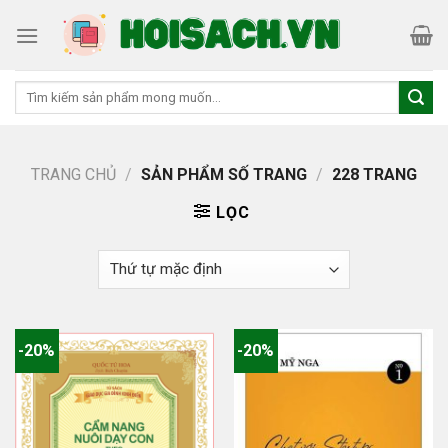
Skip
to
content
Tìm
kiếm:
TRANG CHỦ
/
SẢN PHẨM SỐ TRANG
/
228 TRANG
LỌC
-20%
-20%