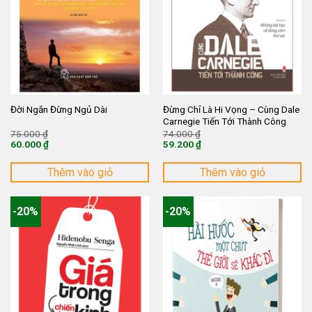
Đừng Chỉ Là Hi Vọng – Cùng Dale
Đời Ngắn Đừng Ngủ Dài
Carnegie Tiến Tới Thành Công
Giá
Giá
75.000
₫
74.000
₫
gốc
gốc
60.000
₫
59.200
₫
là:
là:
Giá
Giá
75.000 ₫.
74.000 ₫.
hiện
hiện
tại
tại
Thêm vào giỏ
Thêm vào giỏ
là:
là:
60.000 ₫.
59.200 ₫.
-20%
-20%