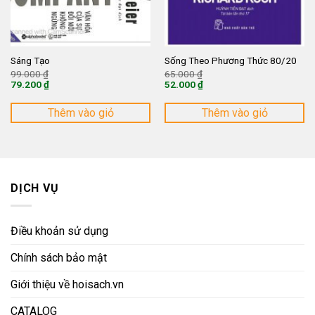
Sáng Tạo
Sống Theo Phương Thức 80/20
Giá
Giá
99.000
₫
65.000
₫
gốc
gốc
79.200
₫
52.000
₫
là:
là:
Giá
Giá
99.000 ₫.
65.000 ₫.
hiện
hiện
tại
tại
Thêm vào giỏ
Thêm vào giỏ
là:
là:
79.200 ₫.
52.000 ₫.
DỊCH VỤ
Điều khoản sử dụng
Chính sách bảo mật
Giới thiệu về hoisach.vn
CATALOG