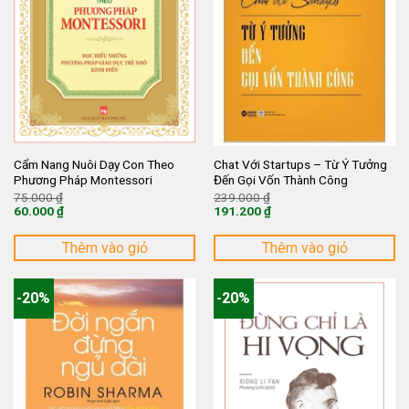
Cẩm Nang Nuôi Dạy Con Theo
Chat Với Startups – Từ Ý Tưởng
Phương Pháp Montessori
Đến Gọi Vốn Thành Công
Giá
Giá
75.000
₫
239.000
₫
gốc
gốc
60.000
₫
191.200
₫
là:
là:
Giá
Giá
75.000 ₫.
239.000 ₫.
hiện
hiện
tại
tại
Thêm vào giỏ
Thêm vào giỏ
là:
là:
60.000 ₫.
191.200 ₫.
-20%
-20%