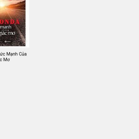
Sức Mạnh Của
ấc Mơ
iá
ốc
:
9.000 ₫.