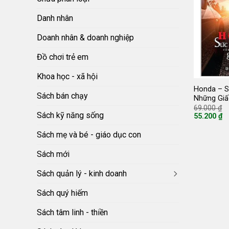
Danh nhân
Doanh nhân & doanh nghiệp
Đồ chơi trẻ em
Khoa học - xã hội
Honda – 
Sách bán chạy
Những Gi
G
69.000
₫
g
Sách kỹ năng sống
55.200
₫
là
Giá
6
hiện
Sách mẹ và bé - giáo dục con
tại
là:
55.200 ₫.
Sách mới
Sách quản lý - kinh doanh
Sách quý hiếm
Sách tâm linh - thiền