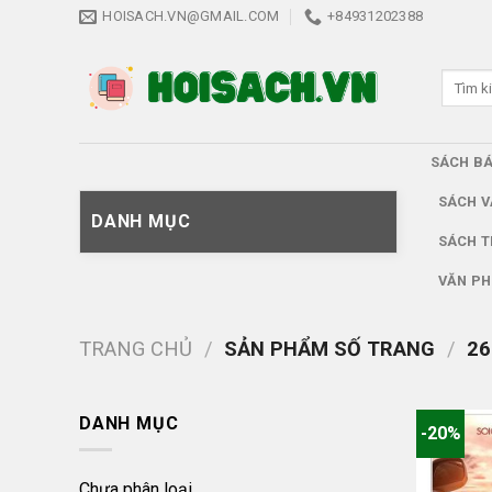
Skip
HOISACH.VN@GMAIL.COM
+84931202388
to
content
Tìm
kiếm:
SÁCH B
SÁCH V
DANH MỤC
SÁCH T
VĂN PH
TRANG CHỦ
/
SẢN PHẨM SỐ TRANG
/
26
DANH MỤC
-20%
Chưa phân loại