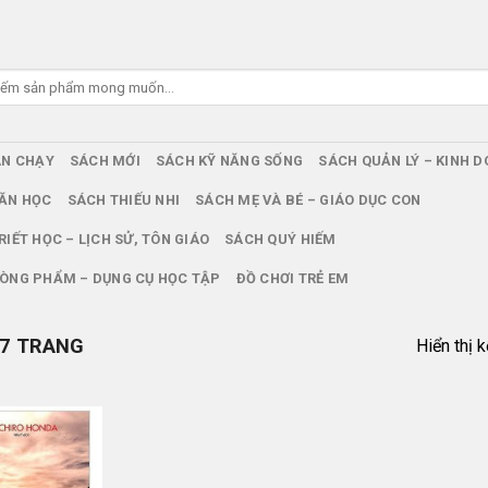
ÁN CHẠY
SÁCH MỚI
SÁCH KỸ NĂNG SỐNG
SÁCH QUẢN LÝ – KINH 
ĂN HỌC
SÁCH THIẾU NHI
SÁCH MẸ VÀ BÉ – GIÁO DỤC CON
RIẾT HỌC – LỊCH SỬ, TÔN GIÁO
SÁCH QUÝ HIẾM
ÒNG PHẨM – DỤNG CỤ HỌC TẬP
ĐỒ CHƠI TRẺ EM
7 TRANG
Hiển thị 